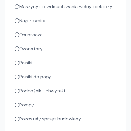
Maszyny do wdmuchiwania wełny i celulozy
Nagrzewnice
Osuszacze
Ozonatory
Palniki
Palniki do papy
Podnośniki i chwytaki
Pompy
Pozostały sprzęt budowlany