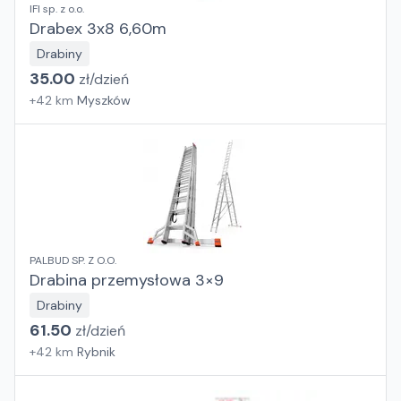
IFI sp. z o.o.
Drabex 3x8 6,60m
Drabiny
35.00
zł/
dzień
+
42
km
Myszków
PALBUD SP. Z O.O.
Drabina przemysłowa 3×9
Drabiny
61.50
zł/
dzień
+
42
km
Rybnik