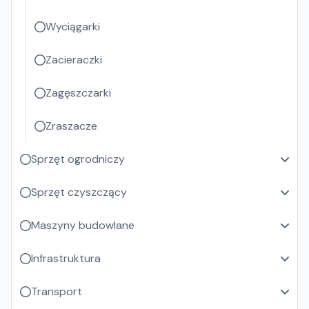
Wyciągarki
Zacieraczki
Zagęszczarki
Zraszacze
Sprzęt ogrodniczy
Sprzęt czyszczący
Maszyny budowlane
Infrastruktura
Transport