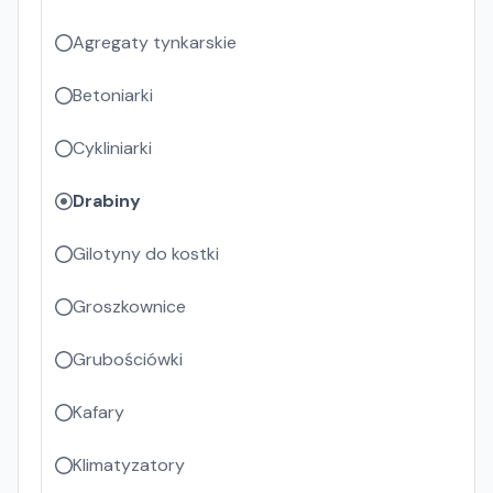
Agregaty tynkarskie
Betoniarki
Cykliniarki
Drabiny
Gilotyny do kostki
Groszkownice
Grubościówki
Kafary
Klimatyzatory