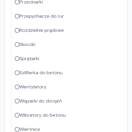
Przecinarki
Przepychacze do rur
Rozdzielnie prądowe
Skoczki
Sprężarki
Szlifierka do betonu
Wentylatory
Wiązarki do zbrojeń
Wibratory do betonu
Wiertnice