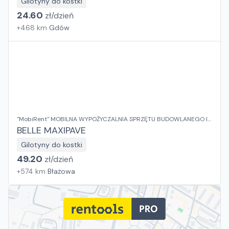
Gilotyny do kostki
24.60
zł/
dzień
+
468
km
Gdów
"MobiRent" MOBILNA WYPOŻYCZALNIA SPRZĘTU BUDOWLANEGO I
OGRODOWEGO Jaroslaw Rybka
BELLE MAXIPAVE
Gilotyny do kostki
49.20
zł/
dzień
+
574
km
Błażowa