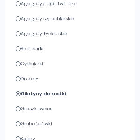
Agregaty prądotwórcze
Agregaty szpachlarskie
Agregaty tynkarskie
Betoniarki
Cykliniarki
Drabiny
Gilotyny do kostki
Groszkownice
Grubościówki
Kafary