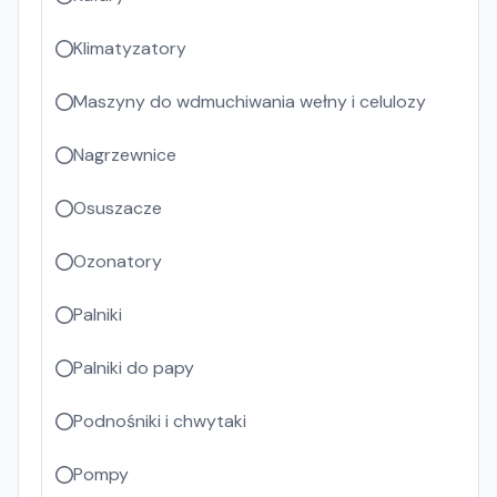
Klimatyzatory
Maszyny do wdmuchiwania wełny i celulozy
Nagrzewnice
Osuszacze
Ozonatory
Palniki
Palniki do papy
Podnośniki i chwytaki
Pompy