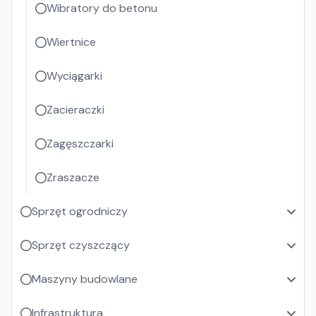
Wibratory do betonu
Wiertnice
Wyciągarki
Zacieraczki
Zagęszczarki
Zraszacze
Sprzęt ogrodniczy
Sprzęt czyszczący
Maszyny budowlane
Infrastruktura