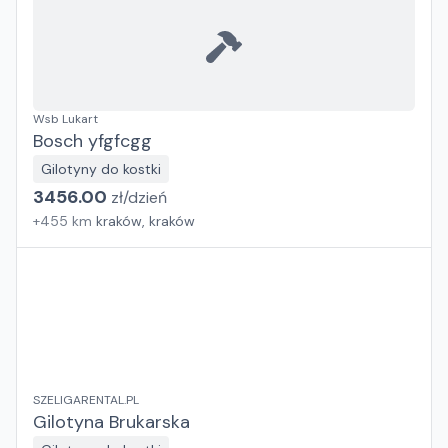
Wsb Lukart
Bosch yfgfcgg
Gilotyny do kostki
3456.00
zł/
dzień
+
455
km
kraków, kraków
SZELIGARENTAL.PL
Gilotyna Brukarska