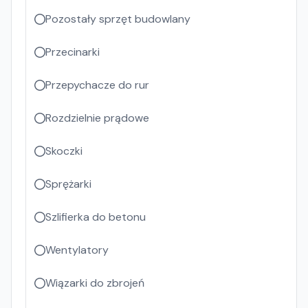
Pozostały sprzęt budowlany
Przecinarki
Przepychacze do rur
Rozdzielnie prądowe
Skoczki
Sprężarki
Szlifierka do betonu
Wentylatory
Wiązarki do zbrojeń