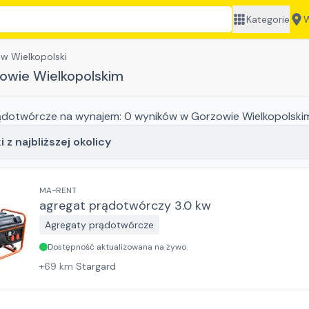
Kategorie
W
w Wielkopolski
owie Wielkopolskim
ądotwórcze
na wynajem:
0
wyników
w Gorzowie Wielkopolski
 z najbliższej okolicy
MA-RENT
agregat prądotwórczy 3.0 kw
Agregaty prądotwórcze
Dostępność aktualizowana na żywo
+
69
km
Stargard