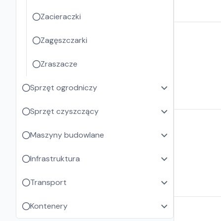
Zacieraczki
Zagęszczarki
Zraszacze
Sprzęt ogrodniczy
Sprzęt czyszczący
Maszyny budowlane
Infrastruktura
Transport
Kontenery