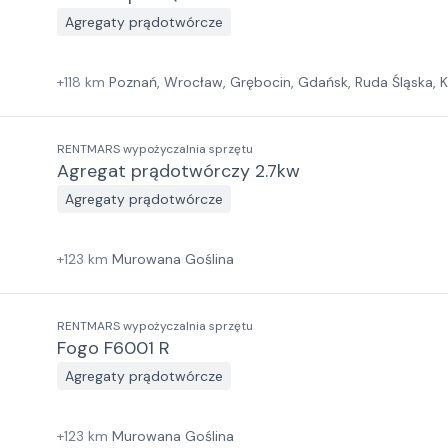
Agregaty prądotwórcze
+
118
km
Poznań, Wrocław, Grębocin, Gdańsk, Ruda Śląska, 
RENTMARS wypożyczalnia sprzętu
Agregat prądotwórczy 2.7kw
Agregaty prądotwórcze
+
123
km
Murowana Goślina
RENTMARS wypożyczalnia sprzętu
Fogo F6001 R
Agregaty prądotwórcze
+
123
km
Murowana Goślina