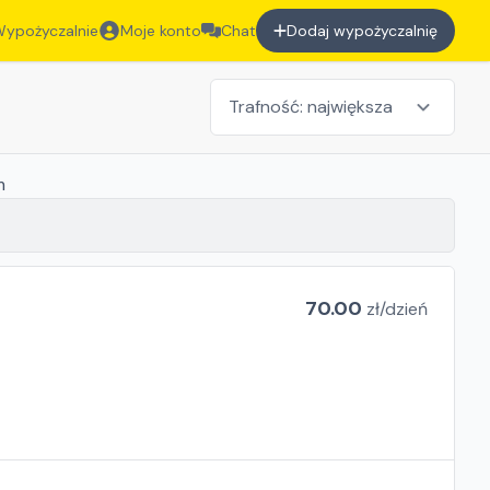
ypożyczalnie
Moje konto
Chat
Dodaj wypożyczalnię
m
70.00
zł/
dzień