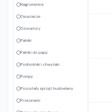
Nagrzewnice
Osuszacze
Ozonatory
Palniki
Palniki do papy
Podnośniki i chwytaki
Pompy
Pozostały sprzęt budowlany
Przecinarki