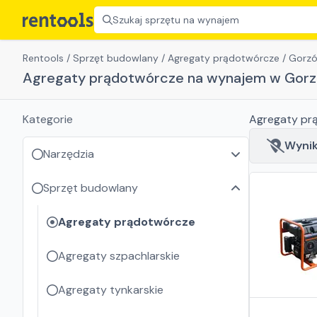
Szukaj sprzętu na wynajem
Rentools
/
Sprzęt budowlany
/
Agregaty prądotwórcze
/
Gorzó
Agregaty prądotwórcze na wynajem w Gorz
Kategorie
Agregaty pr
Wyniki
Narzędzia
Sprzęt budowlany
Agregaty prądotwórcze
Agregaty szpachlarskie
Agregaty tynkarskie