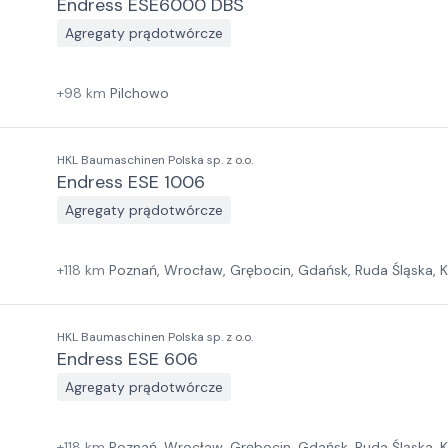
Endress ESE6000 DBS
Agregaty prądotwórcze
+
98
km
Pilchowo
HKL Baumaschinen Polska sp. z o.o.
Endress ESE 1006
Agregaty prądotwórcze
+
118
km
Poznań, Wrocław, Grębocin, Gdańsk, Ruda Śląska, 
HKL Baumaschinen Polska sp. z o.o.
Endress ESE 606
Agregaty prądotwórcze
+
118
km
Poznań, Wrocław, Grębocin, Gdańsk, Ruda Śląska, 