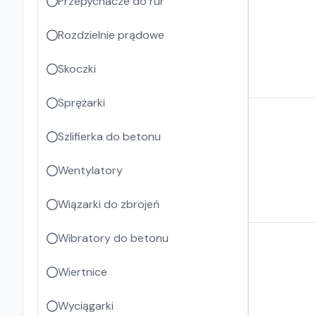
Przepychacze do rur
Rozdzielnie prądowe
Skoczki
Sprężarki
Szlifierka do betonu
Wentylatory
Wiązarki do zbrojeń
Wibratory do betonu
Wiertnice
Wyciągarki