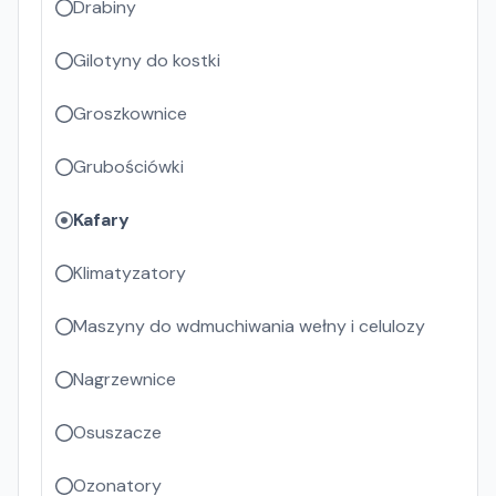
Drabiny
Gilotyny do kostki
Groszkownice
Grubościówki
Kafary
Klimatyzatory
Maszyny do wdmuchiwania wełny i celulozy
Nagrzewnice
Osuszacze
Ozonatory