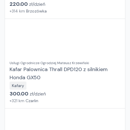
220.00
zł/
dzień
+
314
km
Brzozówka
Usługi Ogrodnicze Ogrodziej Mateusz Krzewiński
Kafar Palownica Thrall DPD120 z silnikiem
Honda GX50
Kafary
300.00
zł/
dzień
+
321
km
Czarlin