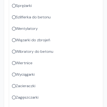
Sprężarki
Szlifierka do betonu
Wentylatory
Wiązarki do zbrojeń
Wibratory do betonu
Wiertnice
Wyciągarki
Zacieraczki
Zagęszczarki