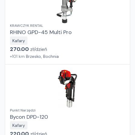
KRAWCZYK RENTAL
RHINO GPD-45 Multi Pro
Kafary
270.00
zł/
dzień
+
101
km
Brzesko, Bochnia
Punkt Narzędzi
Bycon DPD-120
Kafary
220.00
zł/
dzień