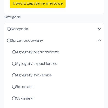
Utwórz zapytanie ofertowe
Kategorie
Narzędzia
Sprzęt budowlany
Agregaty prądotwórcze
Agregaty szpachlarskie
Agregaty tynkarskie
Betoniarki
Cykliniarki