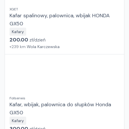
XGET
Kafar spalinowy, palownica, wbijak HONDA
GX50
Kafary
200.00
zł/
dzień
+
239
km
Wola Karczewska
Follserwis
Kafar, wbijak, palownica do słupków Honda
GX50
Kafary
300.00
zł/
dzień