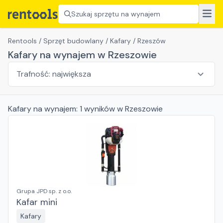
Szukaj sprzętu na wynajem
Rentools
/
Sprzęt budowlany
/
Kafary
/
Rzeszów
Kafary na wynajem w Rzeszowie
Kafary
na wynajem:
1
wyników
w Rzeszowie
Grupa JPD sp. z o.o.
Kafar mini
Kafary