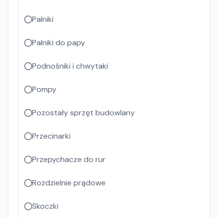
Palniki
Palniki do papy
Podnośniki i chwytaki
Pompy
Pozostały sprzęt budowlany
Przecinarki
Przepychacze do rur
Rozdzielnie prądowe
Skoczki