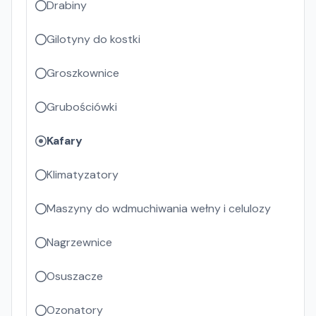
Drabiny
Gilotyny do kostki
Groszkownice
Grubościówki
Kafary
Klimatyzatory
Maszyny do wdmuchiwania wełny i celulozy
Nagrzewnice
Osuszacze
Ozonatory