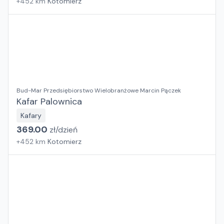
+
452
km
Kotomierz
Bud-Mar Przedsiębiorstwo Wielobranżowe Marcin Pączek
Kafar Palownica
Kafary
369.00
zł/
dzień
+
452
km
Kotomierz