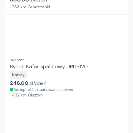
+
283
km
Gródczanki
Budrent
Bycon Kafar spalinowy DPD-120
Kafary
246.00
zł/
dzień
Dostępność aktualizowana na żywo
+
432
km
Olsztyn