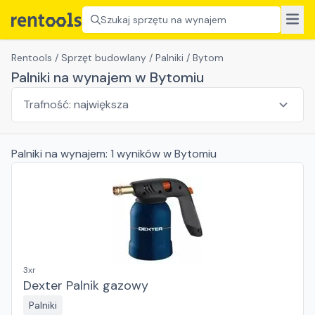
Szukaj sprzętu na wynajem
Rentools
/
Sprzęt budowlany
/
Palniki
/
Bytom
Palniki na wynajem w Bytomiu
Palniki
na wynajem:
1
wyników
w Bytomiu
3xr
Dexter Palnik gazowy
Palniki