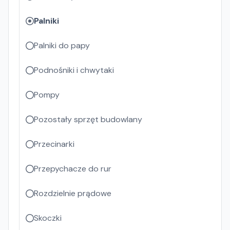
Palniki
Palniki do papy
Podnośniki i chwytaki
Pompy
Pozostały sprzęt budowlany
Przecinarki
Przepychacze do rur
Rozdzielnie prądowe
Skoczki