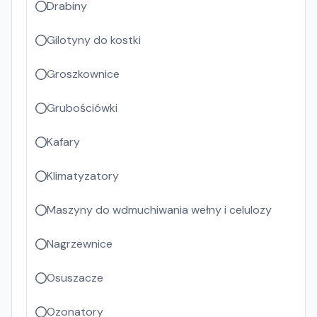
Drabiny
Gilotyny do kostki
Groszkownice
Grubościówki
Kafary
Klimatyzatory
Maszyny do wdmuchiwania wełny i celulozy
Nagrzewnice
Osuszacze
Ozonatory