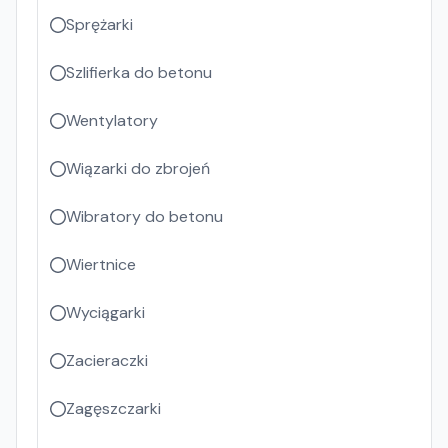
Sprężarki
Szlifierka do betonu
Wentylatory
Wiązarki do zbrojeń
Wibratory do betonu
Wiertnice
Wyciągarki
Zacieraczki
Zagęszczarki