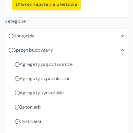
Utwórz zapytanie ofertowe
Kategorie
Narzędzia
Sprzęt budowlany
Agregaty prądotwórcze
Agregaty szpachlarskie
Agregaty tynkarskie
Betoniarki
Cykliniarki