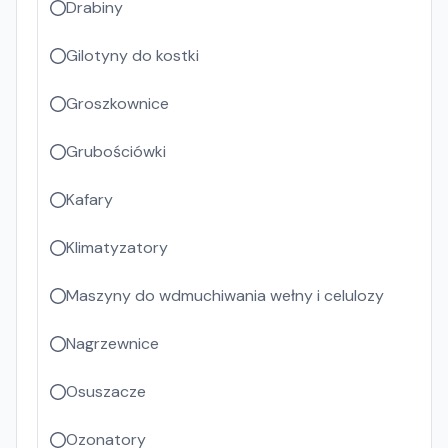
Drabiny
Gilotyny do kostki
Groszkownice
Grubościówki
Kafary
Klimatyzatory
Maszyny do wdmuchiwania wełny i celulozy
Nagrzewnice
Osuszacze
Ozonatory