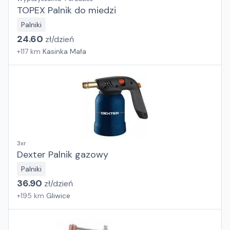
TOPEX Palnik do miedzi
Palniki
24.60
zł/
dzień
+
117
km
Kasinka Mała
3xr
Dexter Palnik gazowy
Palniki
36.90
zł/
dzień
+
195
km
Gliwice