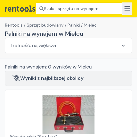
Szukaj sprzętu na wynajem
Rentools
/
Sprzęt budowlany
/
Palniki
/
Mielec
Palniki na wynajem w Mielcu
Palniki
na wynajem:
0
wyników
w Mielcu
Wyniki z najbliższej okolicy
Wypożyczalnia "Poradzisz"