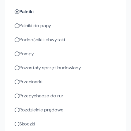
Palniki
Palniki do papy
Podnośniki i chwytaki
Pompy
Pozostały sprzęt budowlany
Przecinarki
Przepychacze do rur
Rozdzielnie prądowe
Skoczki