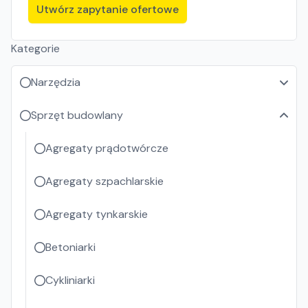
Utwórz zapytanie ofertowe
Kategorie
Narzędzia
Sprzęt budowlany
Agregaty prądotwórcze
Agregaty szpachlarskie
Agregaty tynkarskie
Betoniarki
Cykliniarki