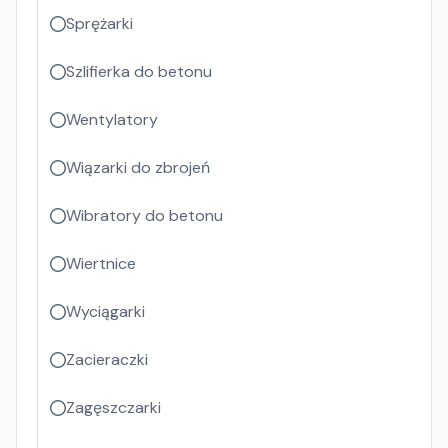
Sprężarki
Szlifierka do betonu
Wentylatory
Wiązarki do zbrojeń
Wibratory do betonu
Wiertnice
Wyciągarki
Zacieraczki
Zagęszczarki