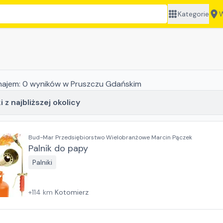
Kategorie
W
najem:
0
wyników
w Pruszczu Gdańskim
 z najbliższej okolicy
Bud-Mar Przedsiębiorstwo Wielobranżowe Marcin Pączek
Palnik do papy
Palniki
+
114
km
Kotomierz