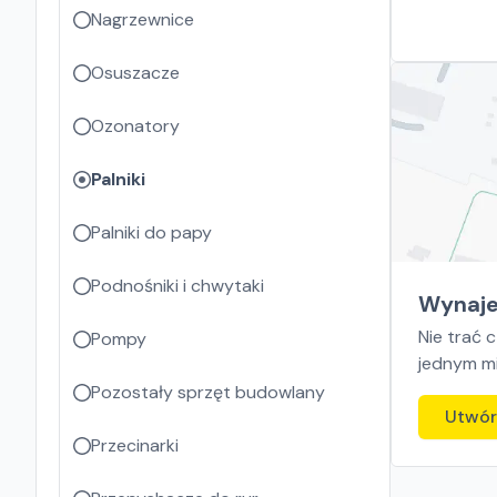
Nagrzewnice
Osuszacze
Ozonatory
Palniki
Palniki do papy
Podnośniki i chwytaki
Wynaje
Nie trać 
Pompy
jednym mi
Pozostały sprzęt budowlany
Utwór
Przecinarki