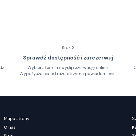
Krok
2
Sprawdź dostępność i zarezerwuj
dź
Wybierz termin i wyślij rezerwację online.
O
Wypożyczalnia od razu otrzyma powiadomienie.
Mapa strony
S
O nas
K