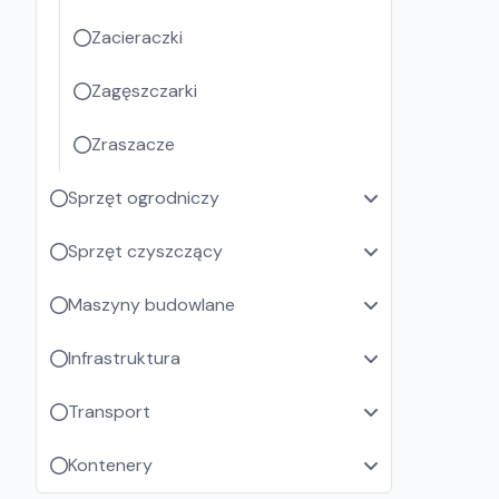
Zacieraczki
Zagęszczarki
Zraszacze
Sprzęt ogrodniczy
Sprzęt czyszczący
Maszyny budowlane
Infrastruktura
Transport
Kontenery