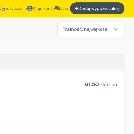
ypożyczalnie
Moje konto
Chat
Dodaj wypożyczalnię
61.50
zł/
dzień