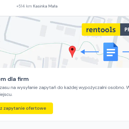
+
514
km
Kasinka Mała
m dla firm
czasu na wysyłanie zapytań do każdej wypożyczalni osobno. Wy
ejscu.
z zapytanie ofertowe