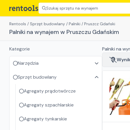
Szukaj sprzętu na wynajem
Rentools
/
Sprzęt budowlany
/
Palniki
/
Pruszcz Gdański
Palniki na wynajem w Pruszczu Gdańskim
Kategorie
Palniki
na wy
Wyniki
Narzędzia
Sprzęt budowlany
Agregaty prądotwórcze
Agregaty szpachlarskie
Agregaty tynkarskie