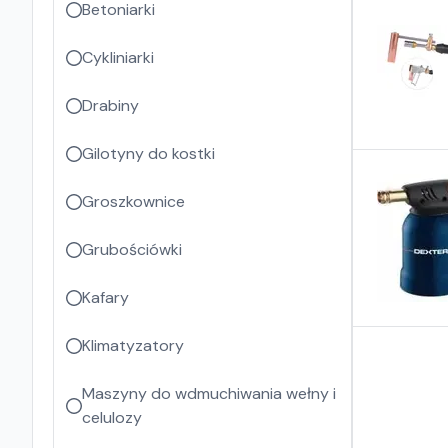
Betoniarki
Cykliniarki
Drabiny
Gilotyny do kostki
Groszkownice
Grubościówki
Kafary
Klimatyzatory
Maszyny do wdmuchiwania wełny i
celulozy