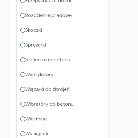
Przepychacze do rur
Rozdzielnie prądowe
Skoczki
Sprężarki
Szlifierka do betonu
Wentylatory
Wiązarki do zbrojeń
Wibratory do betonu
Wiertnice
Wyciągarki