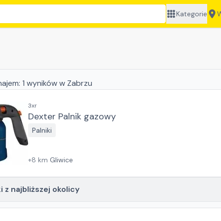
Kategorie
W
najem:
1
wyników
w Zabrzu
3xr
Dexter Palnik gazowy
Palniki
+
8
km
Gliwice
 z najbliższej okolicy