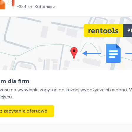
+
334
km
Kotomierz
m dla firm
czasu na wysyłanie zapytań do każdej wypożyczalni osobno. Wy
ejscu.
z zapytanie ofertowe