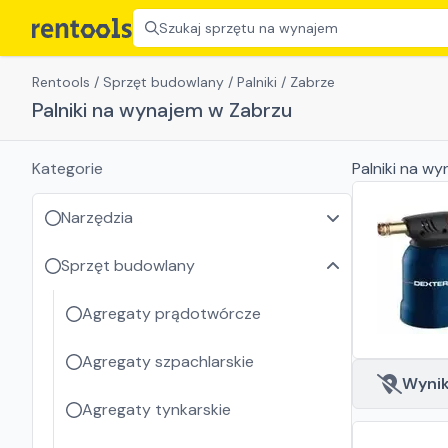
Szukaj sprzętu na wynajem
Rentools
/
Sprzęt budowlany
/
Palniki
/
Zabrze
Palniki na wynajem w Zabrzu
Kategorie
Palniki
na wy
Narzędzia
Sprzęt budowlany
Agregaty prądotwórcze
Agregaty szpachlarskie
Wyniki
Agregaty tynkarskie