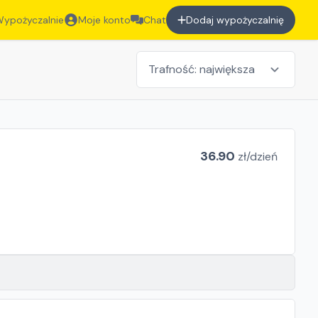
ypożyczalnie
Moje konto
Chat
Dodaj wypożyczalnię
36.90
zł/
dzień