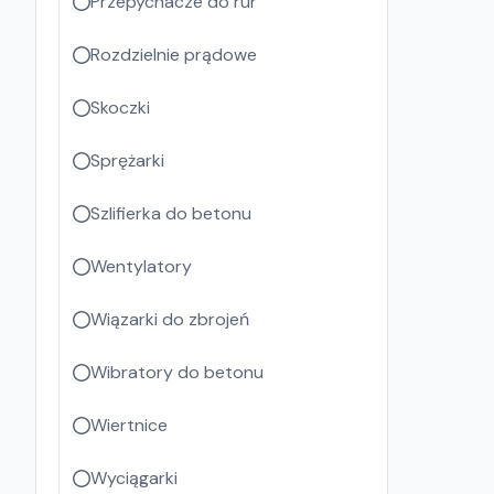
Przepychacze do rur
Rozdzielnie prądowe
Skoczki
Sprężarki
Szlifierka do betonu
Wentylatory
Wiązarki do zbrojeń
Wibratory do betonu
Wiertnice
Wyciągarki