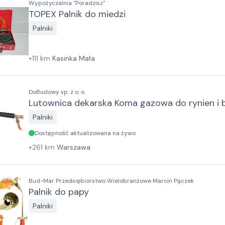
Wypożyczalnia "Poradzisz"
TOPEX Palnik do miedzi
Palniki
+
111
km
Kasinka Mała
DoBudowy sp. z o. o.
Lutownica dekarska Koma gazowa do rynien i 
Palniki
Dostępność aktualizowana na żywo
+
261
km
Warszawa
Bud-Mar Przedsiębiorstwo Wielobranżowe Marcin Pączek
Palnik do papy
Palniki