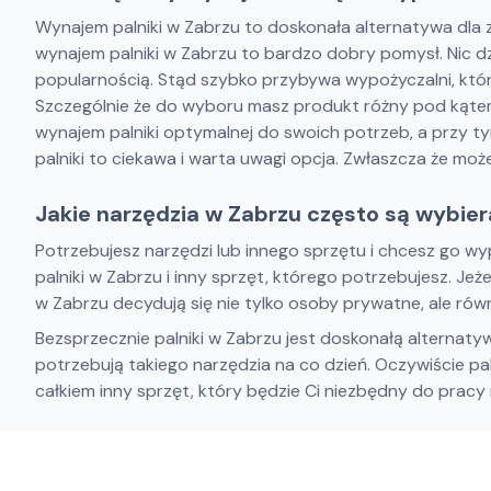
Wynajem palniki w Zabrzu to doskonała alternatywa dla z
wynajem palniki w Zabrzu to bardzo dobry pomysł. Nic dzi
popularnością. Stąd szybko przybywa wypożyczalni, które
Szczególnie że do wyboru masz produkt różny pod kątem
wynajem palniki optymalnej do swoich potrzeb, a przy t
palniki to ciekawa i warta uwagi opcja. Zwłaszcza że może
Jakie narzędzia w Zabrzu często są wybie
Potrzebujesz narzędzi lub innego sprzętu i chcesz go 
palniki w Zabrzu i inny sprzęt, którego potrzebujesz. Je
w Zabrzu decydują się nie tylko osoby prywatne, ale równ
Bezsprzecznie palniki w Zabrzu jest doskonałą alternatyw
potrzebują takiego narzędzia na co dzień. Oczywiście pa
całkiem inny sprzęt, który będzie Ci niezbędny do prac