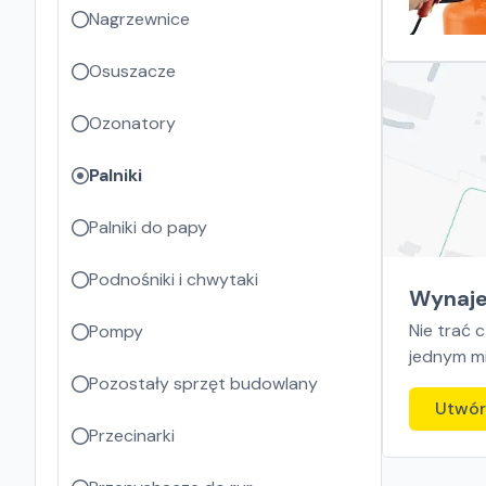
Nagrzewnice
Osuszacze
Ozonatory
Palniki
Palniki do papy
Podnośniki i chwytaki
Wynaje
Nie trać 
Pompy
jednym mi
Pozostały sprzęt budowlany
Utwór
Przecinarki