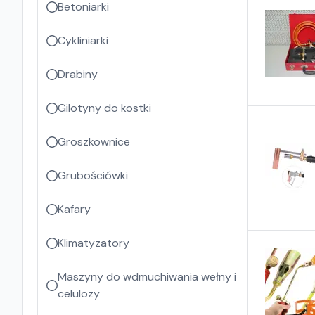
Betoniarki
Cykliniarki
Drabiny
Gilotyny do kostki
Groszkownice
Grubościówki
Kafary
Klimatyzatory
Maszyny do wdmuchiwania wełny i
celulozy