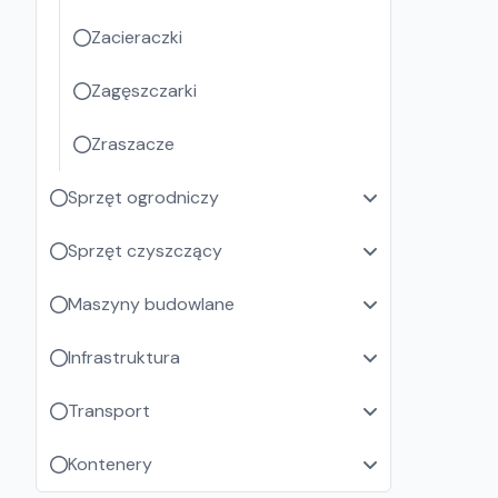
Zacieraczki
Zagęszczarki
Zraszacze
Sprzęt ogrodniczy
Sprzęt czyszczący
Maszyny budowlane
Infrastruktura
Transport
Kontenery