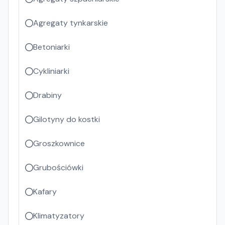
Agregaty tynkarskie
Betoniarki
Cykliniarki
Drabiny
Gilotyny do kostki
Groszkownice
Grubościówki
Kafary
Klimatyzatory