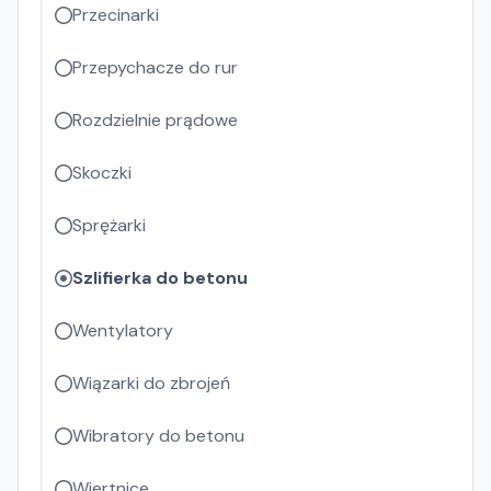
Przecinarki
Przepychacze do rur
Rozdzielnie prądowe
Skoczki
Sprężarki
Szlifierka do betonu
Wentylatory
Wiązarki do zbrojeń
Wibratory do betonu
Wiertnice