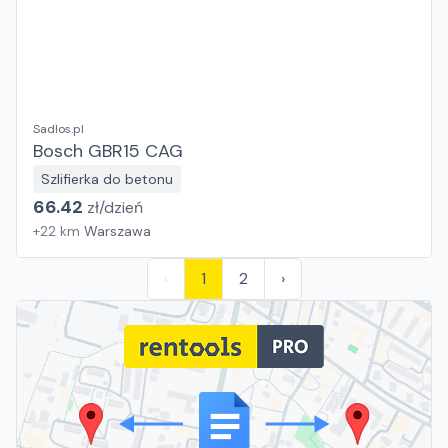
Sadlos.pl
Bosch GBR15 CAG
Szlifierka do betonu
66.42
zł/
dzień
+
22
km
Warszawa
‹
1
2
›