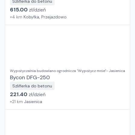
Szlifierka do betonu
615.00
zł/
dzień
+
4
km
Kobyłka, Przejazdowo
Wypożyczalnia budowlano ogrodnicza "Wypożycz mnie"- Jasienica
Bycon DFG-250
Szlifierka do betonu
221.40
zł/
dzień
+
21
km
Jasienica