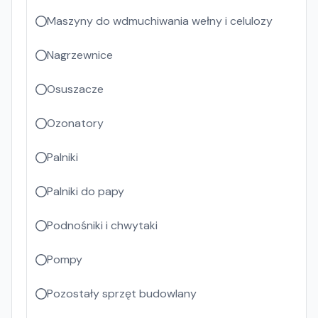
Maszyny do wdmuchiwania wełny i celulozy
Nagrzewnice
Osuszacze
Ozonatory
Palniki
Palniki do papy
Podnośniki i chwytaki
Pompy
Pozostały sprzęt budowlany