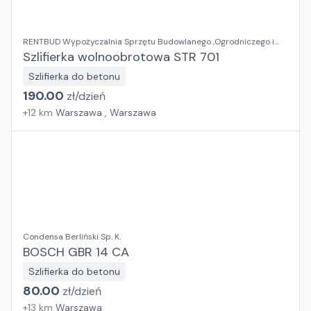
RENTBUD Wypożyczalnia Sprzętu Budowlanego ,Ogrodniczego i
Elektronarzędzi
Szlifierka wolnoobrotowa STR 701
Szlifierka do betonu
190.00
zł/
dzień
+
12
km
Warszawa , Warszawa
Condensa Berliński Sp. K.
BOSCH GBR 14 CA
Szlifierka do betonu
80.00
zł/
dzień
+
13
km
Warszawa