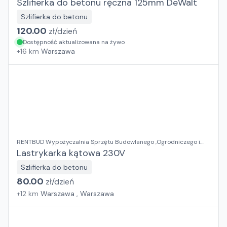
Szlifierka do betonu ręczna 125mm DeWalt
Szlifierka do betonu
120.00
zł/
dzień
Dostępność aktualizowana na żywo
+
16
km
Warszawa
RENTBUD Wypożyczalnia Sprzętu Budowlanego ,Ogrodniczego i
Elektronarzędzi
Lastrykarka kątowa 230V
Szlifierka do betonu
80.00
zł/
dzień
+
12
km
Warszawa , Warszawa