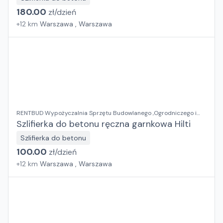
180.00
zł/
dzień
+
12
km
Warszawa , Warszawa
RENTBUD Wypożyczalnia Sprzętu Budowlanego ,Ogrodniczego i
Elektronarzędzi
Szlifierka do betonu ręczna garnkowa Hilti
Szlifierka do betonu
100.00
zł/
dzień
+
12
km
Warszawa , Warszawa