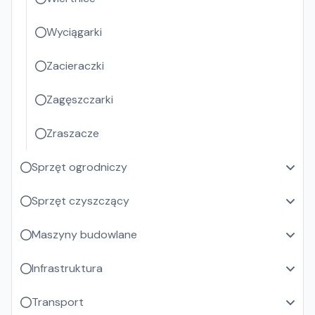
Wyciągarki
Zacieraczki
Zagęszczarki
Zraszacze
Sprzęt ogrodniczy
Sprzęt czyszczący
Maszyny budowlane
Infrastruktura
Transport