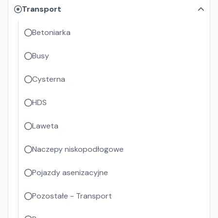
Transport
Betoniarka
Busy
Cysterna
HDS
Laweta
Naczepy niskopodłogowe
Pojazdy asenizacyjne
Pozostałe - Transport