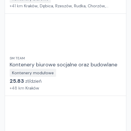
+
41
km
Kraków, Dębica, Rzeszów, Rudka, Chorzów,
Jakubowice Konińskie, Tadzin, Wola Mrokowska, Sośnica,
Toruń, Dąbrówka, Rzędziany, Gdańsk, Szczecin
SM TEAM
Kontenery biurowe socjalne oraz budowlane
Kontenery modułowe
25.83
zł/
dzień
+
48
km
Kraków