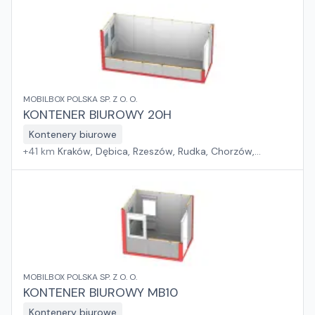
MOBILBOX POLSKA SP. Z O. O.
KONTENER BIUROWY 20H
Kontenery biurowe
+
41
km
Kraków, Dębica, Rzeszów, Rudka, Chorzów,
Jakubowice Konińskie, Tadzin, Wola Mrokowska, Sośnica,
Toruń, Dąbrówka, Rzędziany, Gdańsk, Szczecin
MOBILBOX POLSKA SP. Z O. O.
KONTENER BIUROWY MB10
Kontenery biurowe