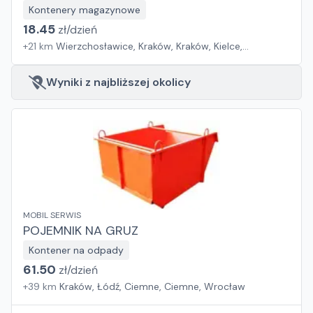
Kontenery magazynowe
18.45
zł/
dzień
+
21
km
Wierzchosławice, Kraków, Kraków, Kielce,
Trzebownisko, Częstochowa, Krogulcza Sucha, Przemyśl,
Uniszowice, Lublin, Babichy, Lublin, Elizówka, Zgierz,
Wyniki z najbliższej okolicy
Rokitno, Zębice, Tyniec Mały, Turośń Kościelna, Białystok,
Cedry Małe, Gdańsk
MOBIL SERWIS
POJEMNIK NA GRUZ
Kontener na odpady
61.50
zł/
dzień
+
39
km
Kraków, Łódź, Ciemne, Ciemne, Wrocław