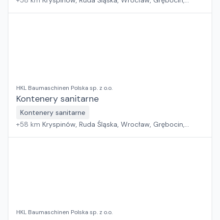
+
58
km
Kryspinów, Ruda Śląska, Wrocław, Grębocin,
Poznań, Gdańsk
HKL Baumaschinen Polska sp. z o.o.
Kontenery sanitarne
Kontenery sanitarne
+
58
km
Kryspinów, Ruda Śląska, Wrocław, Grębocin,
Poznań, Gdańsk
HKL Baumaschinen Polska sp. z o.o.