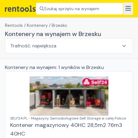
Szukaj sprzętu na wynajem
Rentools
/
Kontenery
/
Brzesko
Kontenery na wynajem w Brzesku
Kontenery
na wynajem:
1
wyników
w Brzesku
SELF24.PL - Magazyny Samoobsługowe Self Storage w całej Polsce
Kontener magazynowy 40HC 28,5m2 76m3
40HC