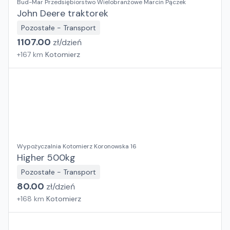
Bud-Mar Przedsiębiorstwo Wielobranżowe Marcin Pączek
John Deere traktorek
Pozostałe - Transport
1107.00
zł/
dzień
+
167
km
Kotomierz
Wypożyczalnia Kotomierz Koronowska 16
Higher 500kg
Pozostałe - Transport
80.00
zł/
dzień
+
168
km
Kotomierz