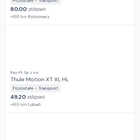
Pozostałe - Transport
80.00
zł/
dzień
+
168
km
Kotomierz
Bau-PL Sp. z o.o.
Thule Motion XT XL HL
Pozostałe - Transport
49.20
zł/
dzień
+
169
km
Lubań