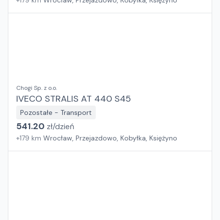
+
179
km
Wrocław, Przejazdowo, Kobyłka, Księżyno
Chogi Sp. z o.o.
IVECO STRALIS AT 440 S45
Pozostałe - Transport
541.20
zł/
dzień
+
179
km
Wrocław, Przejazdowo, Kobyłka, Księżyno