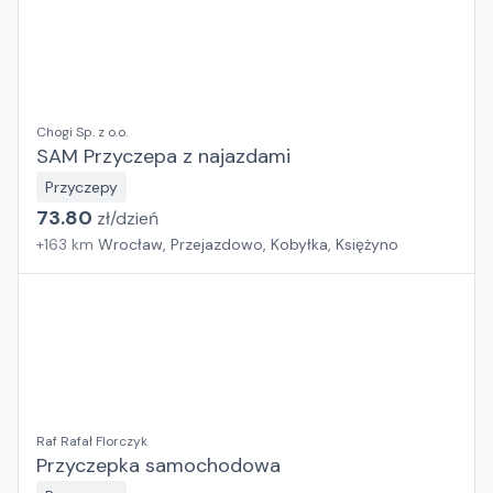
Chogi Sp. z o.o.
SAM Przyczepa z najazdami
Przyczepy
73.80
zł/
dzień
+
163
km
Wrocław, Przejazdowo, Kobyłka, Księżyno
Raf Rafał Florczyk
Przyczepka samochodowa