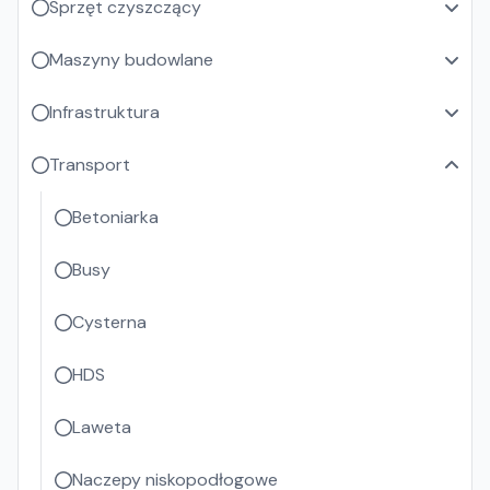
Sprzęt czyszczący
Maszyny budowlane
Infrastruktura
Transport
Betoniarka
Busy
Cysterna
HDS
Laweta
Naczepy niskopodłogowe