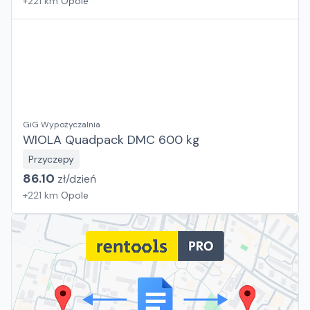
+
221
km
Opole
GiG Wypożyczalnia
WIOLA Quadpack DMC 600 kg
Przyczepy
86.10
zł/
dzień
+
221
km
Opole