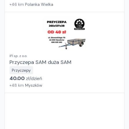
+
46
km
Polanka Wielka
IFI sp. z o.o.
Przyczepa SAM duża SAM
Przyczepy
40.00
zł/
dzień
+
48
km
Myszków