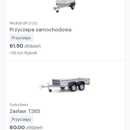
PALBUD SP. Z O.O.
Przyczepa samochodowa
Przyczepy
61.50
zł/
dzień
+
36
km
Rybnik
Turbo Rent
Zasław T265
Przyczepy
60.00
zł/
dzień