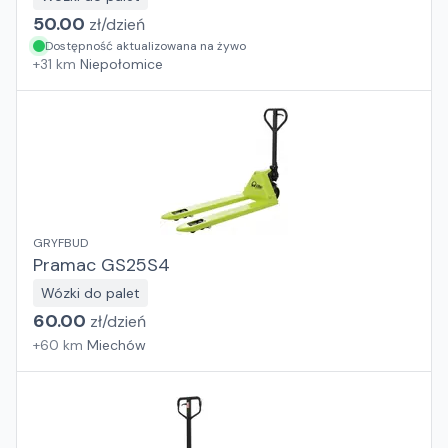
50.00
zł/
dzień
Dostępność aktualizowana na żywo
+
31
km
Niepołomice
GRYFBUD
Pramac GS25S4
Wózki do palet
60.00
zł/
dzień
+
60
km
Miechów