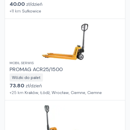
40.00
zł/
dzień
+
11
km
Sułkowice
MOBIL SERWIS
PROMAG ACR25/1500
Wózki do palet
73.80
zł/
dzień
+
25
km
Kraków, Łódź, Wrocław, Ciemne, Ciemne