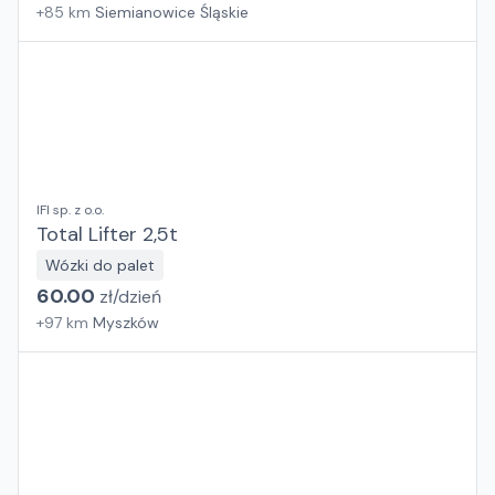
+
85
km
Siemianowice Śląskie
IFI sp. z o.o.
Total Lifter 2,5t
Wózki do palet
60.00
zł/
dzień
+
97
km
Myszków