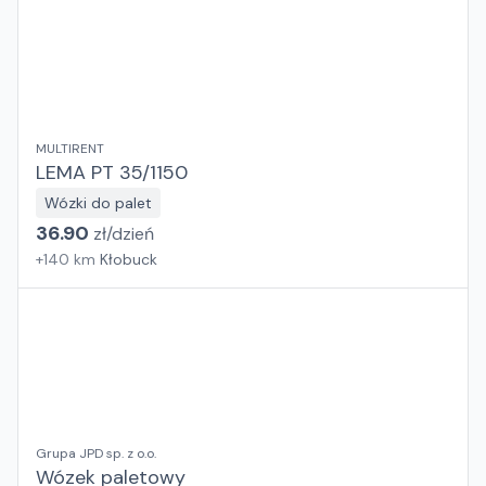
MULTIRENT
LEMA PT 35/1150
Wózki do palet
36.90
zł/
dzień
+
140
km
Kłobuck
Grupa JPD sp. z o.o.
Wózek paletowy