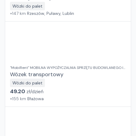
Wózki do palet
+
147
km
Rzeszów, Puławy, Lublin
"MobiRent" MOBILNA WYPOŻYCZALNIA SPRZĘTU BUDOWLANEGO I
OGRODOWEGO Jaroslaw Rybka
Wózek transportowy
Wózki do palet
49.20
zł/
dzień
+
155
km
Błażowa