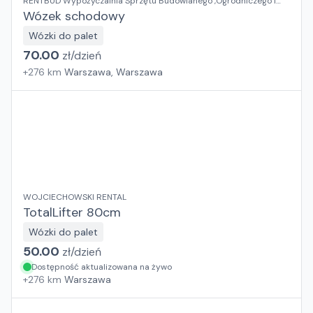
RENTBUD Wypożyczalnia Sprzętu Budowlanego ,Ogrodniczego i
Elektronarzędzi
Wózek schodowy
Wózki do palet
70.00
zł/
dzień
+
276
km
Warszawa, Warszawa
WOJCIECHOWSKI RENTAL
TotalLifter 80cm
Wózki do palet
50.00
zł/
dzień
Dostępność aktualizowana na żywo
+
276
km
Warszawa