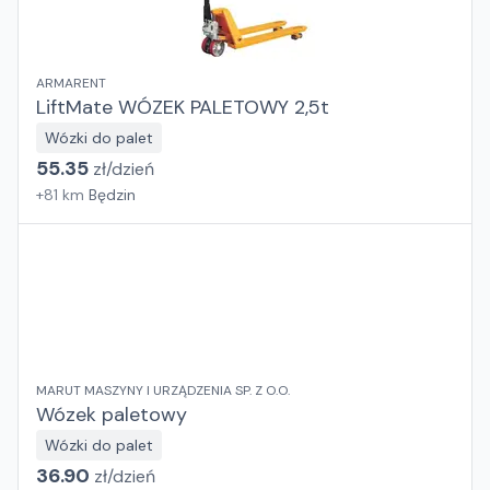
ARMARENT
LiftMate WÓZEK PALETOWY 2,5t
Wózki do palet
55.35
zł/
dzień
+
81
km
Będzin
MARUT MASZYNY I URZĄDZENIA SP. Z O.O.
Wózek paletowy
Wózki do palet
36.90
zł/
dzień