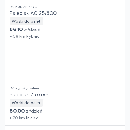
PALBUD SP. Z O.O.
Paleciak AC 25/800
Wózki do palet
86.10
zł/
dzień
+
106
km
Rybnik
DK wypożyczalnia
Paleciak Zakrem
Wózki do palet
80.00
zł/
dzień
+
120
km
Mielec