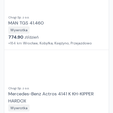
Chogi Sp. z o.o.
MAN TGS 41.460
Wywrotka
774.90
zł/
dzień
+
184
km
Wrocław, Kobyłka, Księżyno, Przejazdowo
Chogi Sp. z o.o.
Mercedes-Benz Actros 4141 K KH-KIPPER
HARDOX
Wywrotka