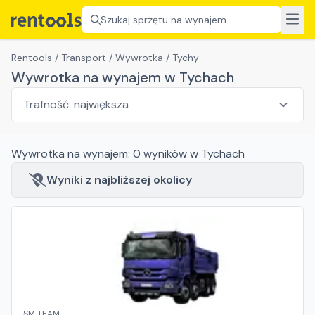
Szukaj sprzętu na wynajem
Rentools
/
Transport
/
Wywrotka
/
Tychy
Wywrotka na wynajem w Tychach
Wywrotka
na wynajem:
0
wyników
w Tychach
Wyniki z najbliższej okolicy
SM TEAM