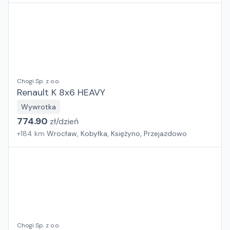
Chogi Sp. z o.o.
Renault K 8x6 HEAVY
Wywrotka
774.90
zł/
dzień
+
184
km
Wrocław, Kobyłka, Księżyno, Przejazdowo
Chogi Sp. z o.o.