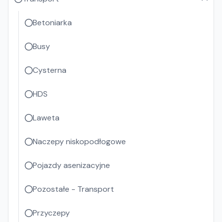
Betoniarka
Busy
Cysterna
HDS
Laweta
Naczepy niskopodłogowe
Pojazdy asenizacyjne
Pozostałe - Transport
Przyczepy