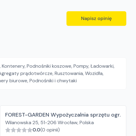
Napisz opinię
,
Kontenery
,
Podnośniki koszowe
,
Pompy
,
Ładowarki
,
Agregaty prądotwórcze
,
Rusztowania
,
Wozidła
,
nery biurowe
,
Podnośniki i chwytaki
FOREST-GARDEN Wypożyczalnia sprzętu ogr.
Wilanowska 25, 51-206 Wrocław, Polska
0.0
(0 opinii)