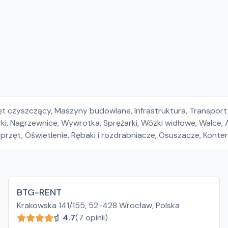
ęt czyszczący
,
Maszyny budowlane
,
Infrastruktura
,
Transport
ki
,
Nagrzewnice
,
Wywrotka
,
Sprężarki
,
Wózki widłowe
,
Walce
,
sprzęt
,
Oświetlenie
,
Rębaki i rozdrabniacze
,
Osuszacze
,
Konte
BTG-RENT
Krakowska 141/155, 52-428 Wrocław, Polska
4.7
(7 opinii)