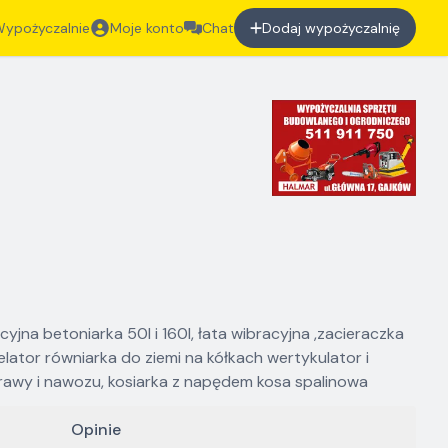
ypożyczalnie
Moje konto
Chat
Dodaj wypożyczalnię
a betoniarka 50l i 160l, łata wibracyjna ,zacieraczka
lator równiarka do ziemi na kółkach wertykulator i
trawy i nawozu, kosiarka z napędem kosa spalinowa
Opinie