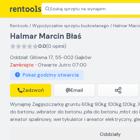
Szukaj sprzętu na wynajem
Rentools
/
Wypożyczalnie sprzętu budowlanego
/
Halmar Marci
Halmar Marcin Błaś
0.0
(0 opinii)
Oddział: Główna 17, 55-002 Gajków
Zamknięte
⋅
Otwarte
Jutro 07:00
Pokaż godziny otwarcia
Zadzwoń
Email
Wynajmę Zagęszczarkę gruntu 60kg 90kg 100kg,120kg ,160
do betonu ,wibrator do betonu ,piła do betonu ,młot do 
areator spalinowy, wertykulator i areator elektryczny, 
Oddziały