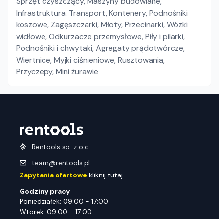
Sprzęt czyszczący
,
Maszyny budowlane
,
Infrastruktura
,
Transport
,
Kontenery
,
Podnośniki
koszowe
,
Zagęszczarki
,
Młoty
,
Przecinarki
,
Wózki
widłowe
,
Odkurzacze przemysłowe
,
Piły i pilarki
,
Podnośniki i chwytaki
,
Agregaty prądotwórcze
,
Wiertnice
,
Myjki ciśnieniowe
,
Rusztowania
,
Przyczepy
,
Mini żurawie
Rentools sp. z o.o.
team@rentools.pl
Zapytania ofertowe
kliknij tutaj
Godziny pracy
Poniedziałek: 09:00 - 17:00
Wtorek: 09:00 - 17:00