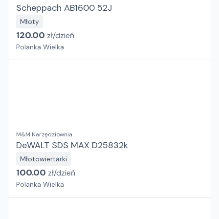
Scheppach AB1600 52J
Młoty
120.00
zł/
dzień
Polanka Wielka
M&M Narzędziownia
DeWALT SDS MAX D25832k
Młotowiertarki
100.00
zł/
dzień
Polanka Wielka