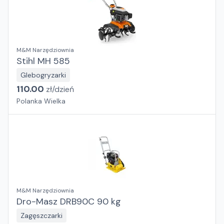
M&M Narzędziownia
Stihl MH 585
Glebogryzarki
110.00
zł/
dzień
Polanka Wielka
M&M Narzędziownia
Dro-Masz DRB90C 90 kg
Zagęszczarki