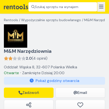
Szukaj sprzętu na wynajem
Rentools
/
Wypożyczalnie sprzętu budowlanego
/
M&M Narzędzi
M&M Narzędziownia
2.0
(4 opinii)
Oddział: Wąska 8, 32-607 Polanka Wielka
Otwarte
⋅
Zamknięte
Dzisiaj 20:00
Pokaż godziny otwarcia
Zadzwoń
Email