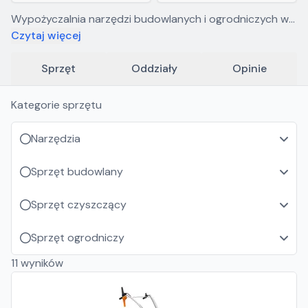
Wypożyczalnia narzędzi budowlanych i ogrodniczych w
Polance Wielkiej. W swoim asortymencie posiadamy
Czytaj więcej
wysokiej jakości narzędzia renomowanych firm tj: Bosch,
DeWalt, Stihl, Metabo, Makita, Rubi, Pro, Lumag, Dro-
Sprzęt
Oddziały
Opinie
masz.
Kategorie sprzętu
Narzędzia
Sprzęt budowlany
Sprzęt czyszczący
Sprzęt ogrodniczy
11
wyników