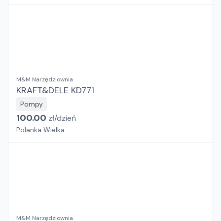
M&M Narzędziownia
KRAFT&DELE KD771
Pompy
100.00
zł/
dzień
Polanka Wielka
M&M Narzędziownia