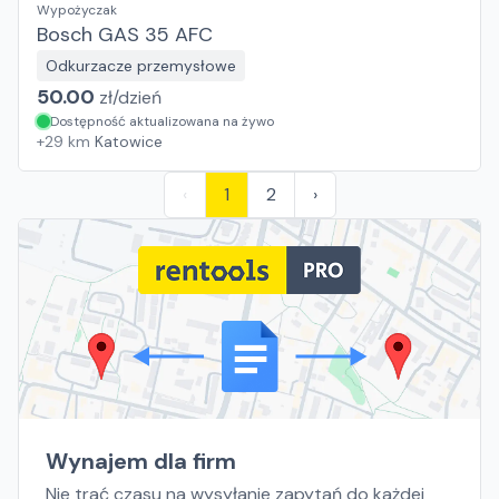
Wypożyczak
Bosch GAS 35 AFC
Odkurzacze przemysłowe
50.00
zł/
dzień
Dostępność aktualizowana na żywo
+
29
km
Katowice
‹
1
2
›
Wynajem dla firm
Nie trać czasu na wysyłanie zapytań do każdej