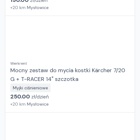
190.00
zł/
dzień
+
20
km
Mysłowice
Werkrent
Mocny zestaw do mycia kostki Kärcher 7/20
G + T-RACER 14" szczotka
Myjki ciśnieniowe
250.00
zł/
dzień
+
20
km
Mysłowice