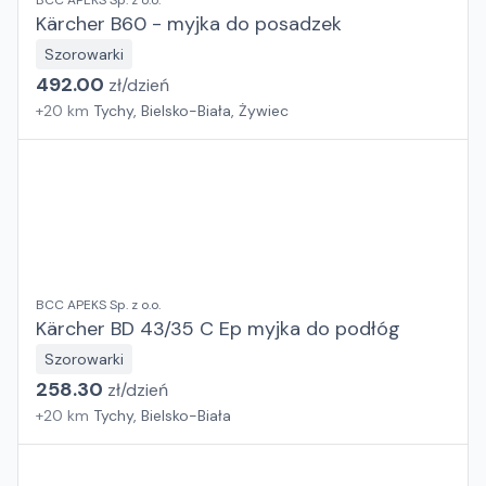
BCC APEKS Sp. z o.o.
Kärcher B60 - myjka do posadzek
Szorowarki
492.00
zł/
dzień
+
20
km
Tychy, Bielsko-Biała, Żywiec
BCC APEKS Sp. z o.o.
Kärcher BD 43/35 C Ep myjka do podłóg
Szorowarki
258.30
zł/
dzień
+
20
km
Tychy, Bielsko-Biała