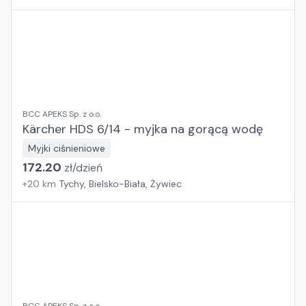
BCC APEKS Sp. z o.o.
Kärcher HDS 6/14 - myjka na gorącą wodę
Myjki ciśnieniowe
172.20
zł/
dzień
+
20
km
Tychy, Bielsko-Biała, Żywiec