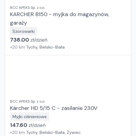
BCC APEKS Sp. z o.o.
KARCHER B150 - myjka do magazynów,
garaży
Szorowarki
738.00
zł/
dzień
+
20
km
Tychy, Bielsko-Biała
BCC APEKS Sp. z o.o.
Kärcher HD 5/15 C - zasilanie 230V
Myjki ciśnieniowe
147.60
zł/
dzień
+
20
km
Tychy, Bielsko-Biała, Żywiec