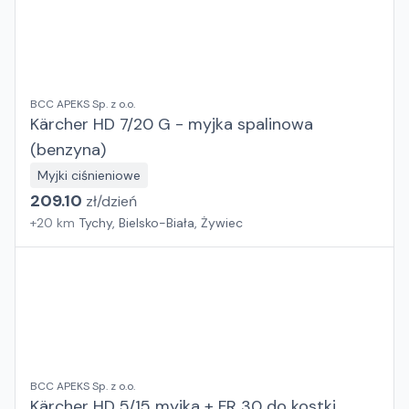
BCC APEKS Sp. z o.o.
Kärcher HD 7/20 G - myjka spalinowa
(benzyna)
Myjki ciśnieniowe
209.10
zł/
dzień
+
20
km
Tychy, Bielsko-Biała, Żywiec
BCC APEKS Sp. z o.o.
Kärcher HD 5/15 myjka + FR 30 do kostki