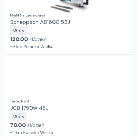
M&M Narzędziownia
Scheppach AB1600 52J
Młoty
120.00
zł/
dzień
+
9
km
Polanka Wielka
Turbo Rent
JCB 1750w 45J
Młoty
70.00
zł/
dzień
+
11
km
Polanka Wielka