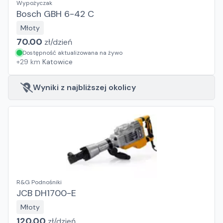
Wypożyczak
Bosch GBH 6-42 C
Młoty
70.00
zł/
dzień
Dostępność aktualizowana na żywo
+
29
km
Katowice
Wyniki z najbliższej okolicy
R&G Podnośniki
JCB DH1700-E
Młoty
120.00
zł/
dzień