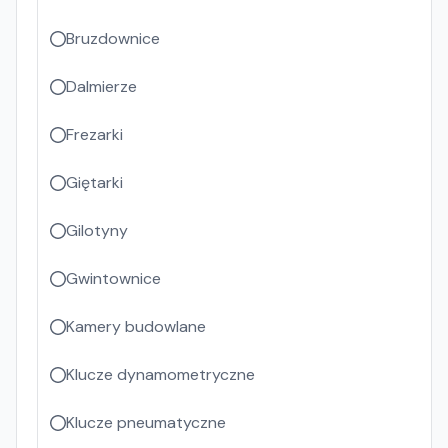
Bruzdownice
Dalmierze
Frezarki
Giętarki
Gilotyny
Gwintownice
Kamery budowlane
Klucze dynamometryczne
Klucze pneumatyczne