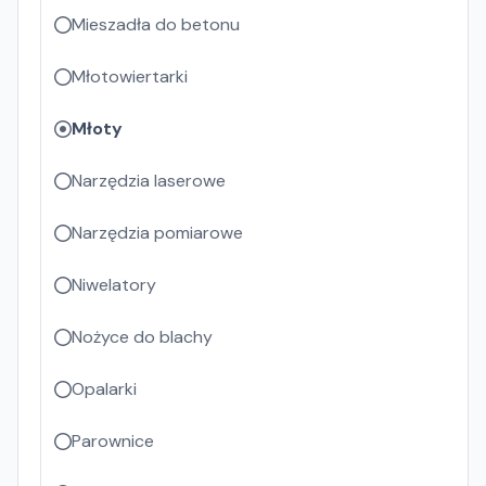
Mieszadła do betonu
Młotowiertarki
Młoty
Narzędzia laserowe
Narzędzia pomiarowe
Niwelatory
Nożyce do blachy
Opalarki
Parownice