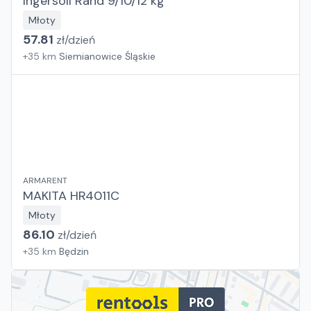
Ingersoll Rand 9/10/12 kg
Młoty
57.81
zł/
dzień
+
35
km
Siemianowice Śląskie
ARMARENT
MAKITA HR4011C
Młoty
86.10
zł/
dzień
+
35
km
Będzin