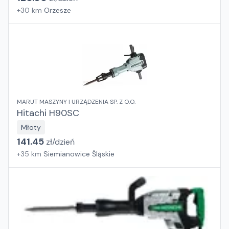
+
30
km
Orzesze
MARUT MASZYNY I URZĄDZENIA SP. Z O.O.
Hitachi H90SC
Młoty
141.45
zł/
dzień
+
35
km
Siemianowice Śląskie