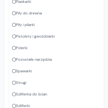
Piaskarki
Piły do drewna
Piły i pilarki
Pistolety i gwożdziarki
Polerki
Pozostałe narzędzia
Spawarki
Strugi
Szlifierka do ścian
Szlifierki