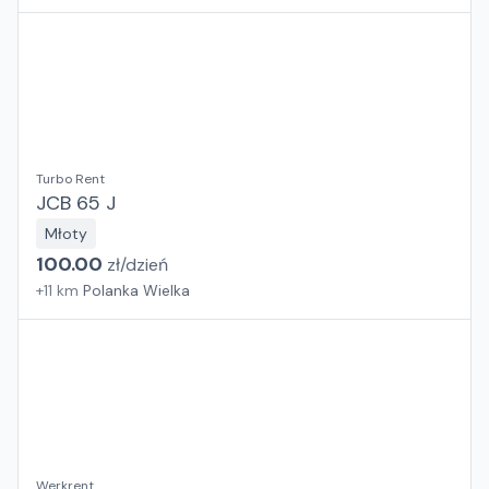
Turbo Rent
JCB 65 J
Młoty
100.00
zł/
dzień
+
11
km
Polanka Wielka
Werkrent