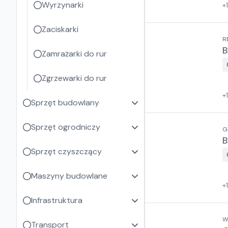
Wyrzynarki
+
Zaciskarki
R
B
Zamrażarki do rur
Zgrzewarki do rur
+
Sprzęt budowlany
Sprzęt ogrodniczy
G
B
Sprzęt czyszczący
Maszyny budowlane
+
Infrastruktura
W
Transport