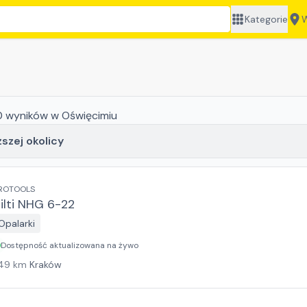
Kategorie
W
0
wyników
w Oświęcimiu
ższej okolicy
ROTOOLS
ilti NHG 6-22
Opalarki
Dostępność aktualizowana na żywo
49
km
Kraków