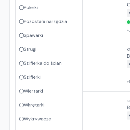
Polerki
Pozostałe narzędzia
+
Spawarki
Strugi
K
B
Szlifierka do ścian
Szlifierki
+
Wiertarki
K
Wkrętarki
B
Wykrywacze