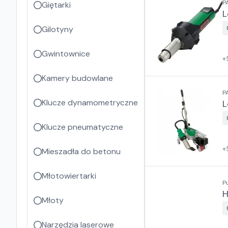
P
Giętarki
L
Gilotyny
Gwintownice
+
Kamery budowlane
P
Klucze dynamometryczne
L
Klucze pneumatyczne
+
Mieszadła do betonu
Młotowiertarki
P
H
Młoty
Narzędzia laserowe