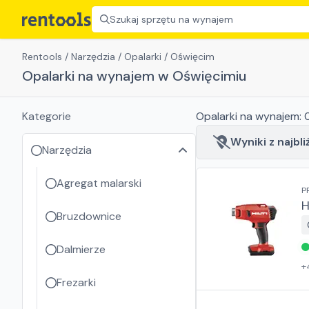
Szukaj sprzętu na wynajem
Rentools
/
Narzędzia
/
Opalarki
/
Oświęcim
Opalarki na wynajem w Oświęcimiu
Kategorie
Opalarki
na wynajem:
Wyniki z najbli
Narzędzia
Agregat malarski
P
H
Bruzdownice
Dalmierze
+
Frezarki