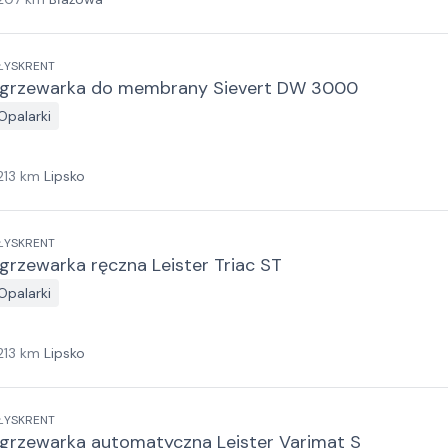
ŁYSKRENT
grzewarka do membrany Sievert DW 3000
Opalarki
213
km
Lipsko
ŁYSKRENT
grzewarka ręczna Leister Triac ST
Opalarki
213
km
Lipsko
ŁYSKRENT
grzewarka automatyczna Leister Varimat S