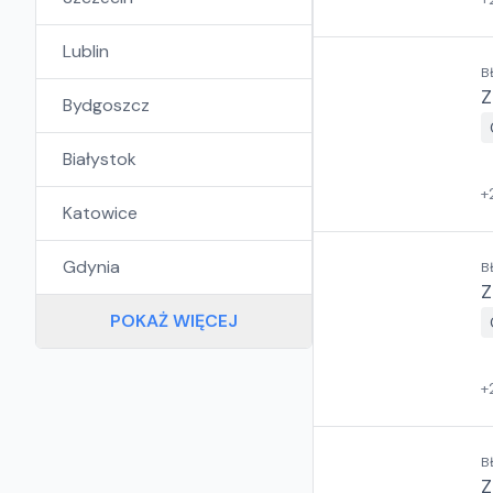
Lublin
B
Z
Bydgoszcz
Białystok
+
Katowice
Gdynia
B
Z
POKAŻ WIĘCEJ
+
B
Z