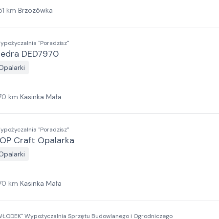
51
km
Brzozówka
ypożyczalnia "Poradzisz"
edra DED7970
Opalarki
70
km
Kasinka Mała
ypożyczalnia "Poradzisz"
OP Craft Opalarka
Opalarki
70
km
Kasinka Mała
WŁODEK" Wypożyczalnia Sprzętu Budowlanego i Ogrodniczego