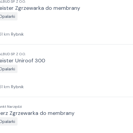
ALBUD SP. Z O.O.
eister Zgrzewarka do membrany
Opalarki
51
km
Rybnik
ALBUD SP. Z O.O.
eister Uniroof 300
Opalarki
51
km
Rybnik
unkt Narzędzi
erz Zgrzewarka do membrany
Opalarki