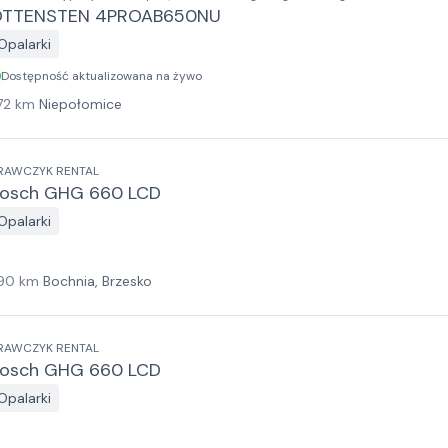
OTTENSTEN 4PROAB650NU
Opalarki
Dostępność aktualizowana na żywo
72
km
Niepołomice
RAWCZYK RENTAL
osch GHG 660 LCD
Opalarki
90
km
Bochnia, Brzesko
RAWCZYK RENTAL
osch GHG 660 LCD
Opalarki