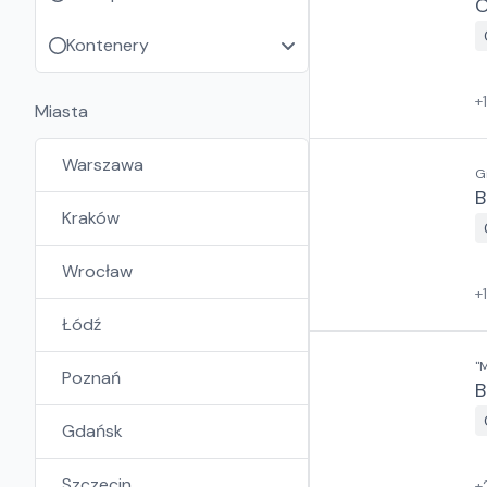
O
Kontenery
+
Miasta
Warszawa
G
B
Kraków
Wrocław
+
Łódź
"
Poznań
B
Gdańsk
Szczecin
+