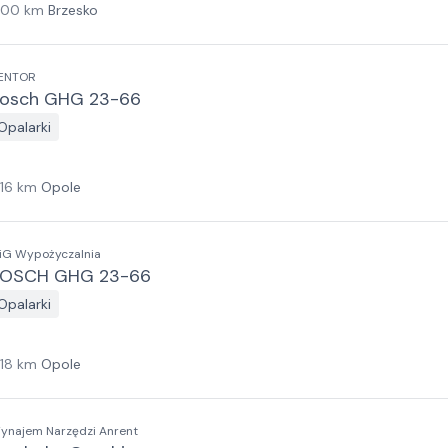
100
km
Brzesko
ENTOR
osch GHG 23-66
Opalarki
116
km
Opole
iG Wypożyczalnia
OSCH GHG 23-66
Opalarki
118
km
Opole
ynajem Narzędzi Anrent