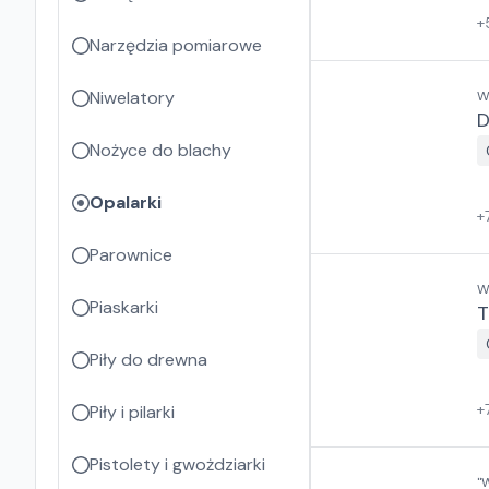
+
Narzędzia pomiarowe
Niwelatory
W
D
Nożyce do blachy
Opalarki
+
Parownice
W
Piaskarki
T
Piły do drewna
+
Piły i pilarki
Pistolety i gwożdziarki
"