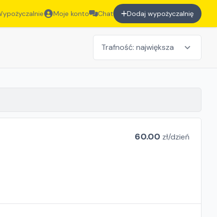
ypożyczalnie
Moje konto
Chat
Dodaj wypożyczalnię
60.00
zł/
dzień