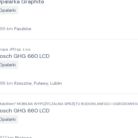
palarka Graphite
Opalarki
195
km
Paszków
rupa JPD sp. z o.o.
osch GHG 660 LCD
Opalarki
198
km
Rzeszów, Puławy, Lublin
MobiRent" MOBILNA WYPOŻYCZALNIA SPRZĘTU BUDOWLANEGO I OGRODOWEGO
osch GHG 660 LCD
Opalarki
207
km
Błażowa