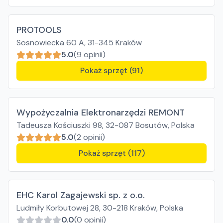
PROTOOLS
Sosnowiecka 60 A, 31-345 Kraków
5.0
(9 opinii)
Pokaż sprzęt (91)
Wypożyczalnia Elektronarzędzi REMONT
Tadeusza Kościuszki 98, 32-087 Bosutów, Polska
5.0
(2 opinii)
Pokaż sprzęt (117)
EHC Karol Zagajewski sp. z o.o.
Ludmiły Korbutowej 28, 30-218 Kraków, Polska
0.0
(0 opinii)