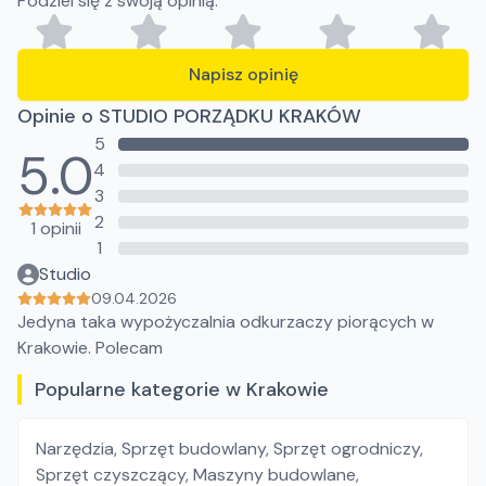
Podziel się z swoją opinią.
Napisz opinię
Opinie o STUDIO PORZĄDKU KRAKÓW
5
5.0
4
3
2
1 opinii
1
Studio
09.04.2026
Jedyna taka wypożyczalnia odkurzaczy piorących w
Krakowie. Polecam
Popularne kategorie w Krakowie
Narzędzia
,
Sprzęt budowlany
,
Sprzęt ogrodniczy
,
Sprzęt czyszczący
,
Maszyny budowlane
,