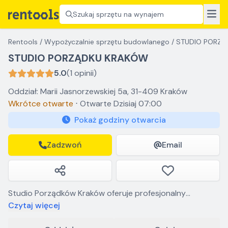
Szukaj sprzętu na wynajem
Rentools
/
Wypożyczalnie sprzętu budowlanego
/
STUDIO PORZĄ
STUDIO PORZĄDKU KRAKÓW
5.0
(1 opinii)
Oddział: Marii Jasnorzewskiej 5a, 31-409 Kraków
Wkrótce otwarte
⋅
Otwarte
Dzisiaj 07:00
Pokaż godziny otwarcia
Zadzwoń
Email
Studio Porządków Kraków oferuje profesjonalny
wynajem odkurzacza piorącego, który skutecznie
Czytaj więcej
odświeży tapicerkę i dywany. Nasza wypożyczalnia to