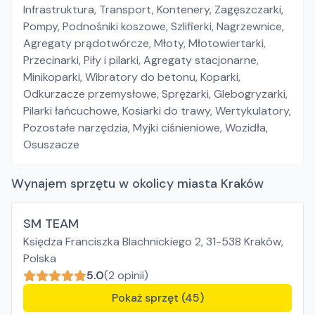
Infrastruktura
,
Transport
,
Kontenery
,
Zagęszczarki
,
Pompy
,
Podnośniki koszowe
,
Szlifierki
,
Nagrzewnice
,
Agregaty prądotwórcze
,
Młoty
,
Młotowiertarki
,
Przecinarki
,
Piły i pilarki
,
Agregaty stacjonarne
,
Minikoparki
,
Wibratory do betonu
,
Koparki
,
Odkurzacze przemysłowe
,
Sprężarki
,
Glebogryzarki
,
Pilarki łańcuchowe
,
Kosiarki do trawy
,
Wertykulatory
,
Pozostałe narzędzia
,
Myjki ciśnieniowe
,
Wozidła
,
Osuszacze
Wynajem sprzętu w okolicy miasta Kraków
SM TEAM
Księdza Franciszka Blachnickiego 2, 31-538 Kraków,
Polska
5.0
(2 opinii)
Pokaż sprzęt (45)