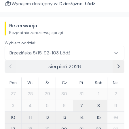
Wynajem dostępny w:
Dzierżążno
,
Łódź
Rezerwacja
Bezpłatnie zarezerwuj sprzęt
Wybierz oddział
sierpień 2026
Pon
Wt
Śr
Cz
Pt
Sob
Nie
27
28
29
30
31
1
2
3
4
5
6
7
8
9
10
11
12
13
14
15
16