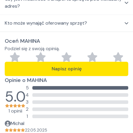
adres?
Kto może wynająć oferowany sprzęt?
Oceń MAHINA
Podziel się z swoją opinią.
Napisz opinię
Opinie o MAHINA
5
5.0
4
3
2
1 opinii
1
Michal
22.05.2025