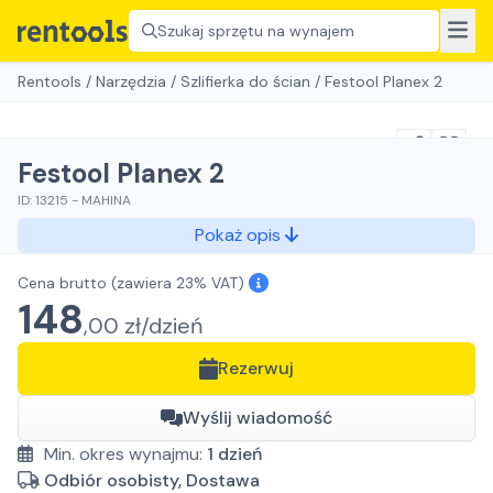
Szukaj sprzętu na wynajem
Rentools
/
Narzędzia
/
Szlifierka do ścian
/
Festool Planex 2
Festool Planex 2
ID:
13215
-
MAHINA
Pokaż opis
Cena brutto
(zawiera 23% VAT)
148
,
00
zł/
dzień
Rezerwuj
Wyślij wiadomość
Min. okres wynajmu:
1
dzień
Odbiór osobisty, Dostawa