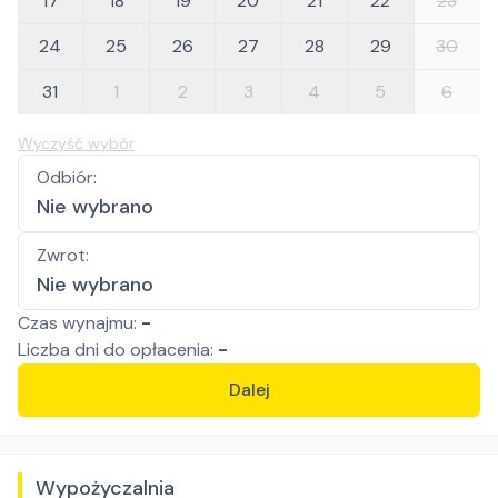
17
18
19
20
21
22
23
24
25
26
27
28
29
30
31
1
2
3
4
5
6
Wyczyść wybór
Odbiór
:
Nie wybrano
Zwrot
:
Nie wybrano
Czas wynajmu:
-
Liczba
dni
do opłacenia:
-
Dalej
Wypożyczalnia