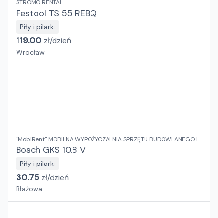
STROMO RENTAL
Festool TS 55 REBQ
Piły i pilarki
119.00
zł/
dzień
Wrocław
"MobiRent" MOBILNA WYPOŻYCZALNIA SPRZĘTU BUDOWLANEGO I
OGRODOWEGO Jaroslaw Rybka
Bosch GKS 10.8 V
Piły i pilarki
30.75
zł/
dzień
Błażowa