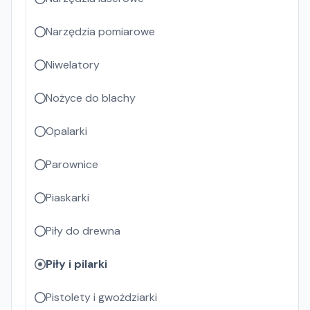
Narzędzia pomiarowe
Niwelatory
Nożyce do blachy
Opalarki
Parownice
Piaskarki
Piły do drewna
Piły i pilarki
Pistolety i gwożdziarki