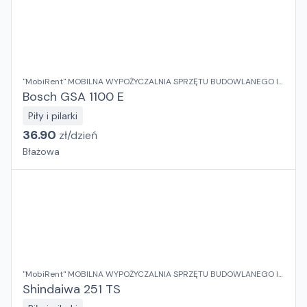
"MobiRent" MOBILNA WYPOŻYCZALNIA SPRZĘTU BUDOWLANEGO I
OGRODOWEGO Jaroslaw Rybka
Bosch GSA 1100 E
Piły i pilarki
36.90
zł/
dzień
Błażowa
"MobiRent" MOBILNA WYPOŻYCZALNIA SPRZĘTU BUDOWLANEGO I
OGRODOWEGO Jaroslaw Rybka
Shindaiwa 251 TS