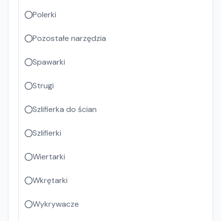
Polerki
Pozostałe narzędzia
Spawarki
Strugi
Szlifierka do ścian
Szlifierki
Wiertarki
Wkrętarki
Wykrywacze