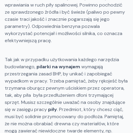
wprawiania w ruch piły spalinowej. Powinno pochodzić
ze sprawdzonego źródła i być świeże (paliwo po pewny
czasie traci jakość i znacznie pogarszają się jego
parametry). Odpowiednia benzyna pozwala
wykorzystać potencjał i możliwości silnika, co oznacza
efektywniejszą pracę.
Tak jak w przypadku użytkowania każdego narzędzia
budowlanego,
pilarki na wynajem
wymagają
przestrzegania zasad BHP, by unikać i zapobiegać
wypadkom w pracy. Trzeba pamiętać, żeby rękojeść była
trzymana oburącz pewnym uściskiem przez operatora,
tak, aby piła była przedłużeniem dłoni trzymającej
sprzęt. Musisz szczególnie uważać na osoby znajdujące
się w zasięgu pracy
piły
. Przedmiot, który chcesz ciąć,
musi być solidnie przymocowany do podłoża. Pamiętaj,
że nie można obrabiać drewna czy materiałów, które
mogą zawierać niewidoczne twarde elementy, np.