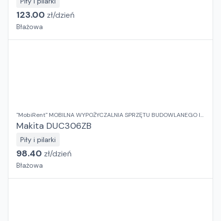
Piły i pilarki
123.00
zł/
dzień
Błażowa
"MobiRent" MOBILNA WYPOŻYCZALNIA SPRZĘTU BUDOWLANEGO I
OGRODOWEGO Jaroslaw Rybka
Makita DUC306ZB
Piły i pilarki
98.40
zł/
dzień
Błażowa