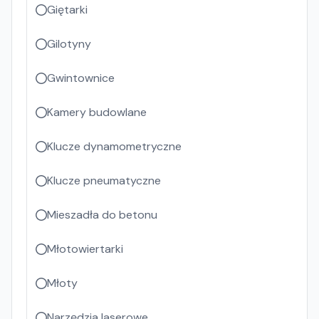
Giętarki
Gilotyny
Gwintownice
Kamery budowlane
Klucze dynamometryczne
Klucze pneumatyczne
Mieszadła do betonu
Młotowiertarki
Młoty
Narzędzia laserowe