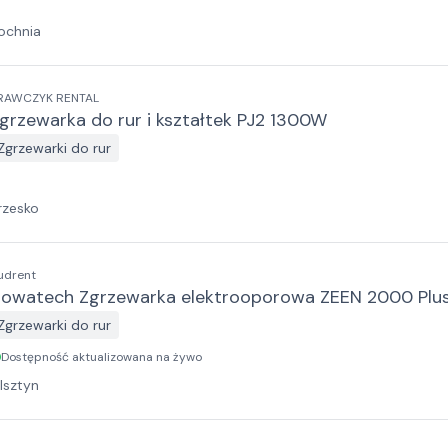
ochnia
RAWCZYK RENTAL
grzewarka do rur i kształtek PJ2 1300W
Zgrzewarki do rur
rzesko
udrent
owatech Zgrzewarka elektrooporowa ZEEN 2000 Plu
Zgrzewarki do rur
Dostępność aktualizowana na żywo
lsztyn