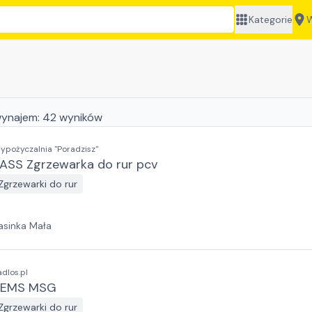
Kategorie
W
ynajem:
42
wyników
ypożyczalnia "Poradzisz"
ASS Zgrzewarka do rur pcv
Zgrzewarki do rur
asinka Mała
adlos.pl
REMS MSG
Zgrzewarki do rur