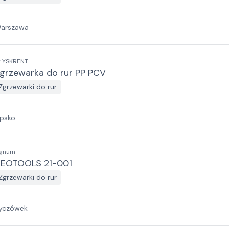
arszawa
ŁYSKRENT
grzewarka do rur PP PCV
Zgrzewarki do rur
ipsko
ignum
EOTOOLS 21-001
Zgrzewarki do rur
yczówek