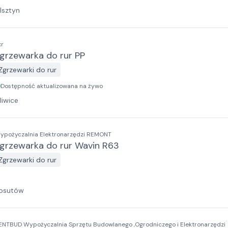
lsztyn
xr
grzewarka do rur PP
Zgrzewarki do rur
Dostępność aktualizowana na żywo
liwice
ypożyczalnia Elektronarzędzi REMONT
grzewarka do rur Wavin R63
Zgrzewarki do rur
osutów
ENTBUD Wypożyczalnia Sprzętu Budowlanego ,Ogrodniczego i Elektronarzędzi