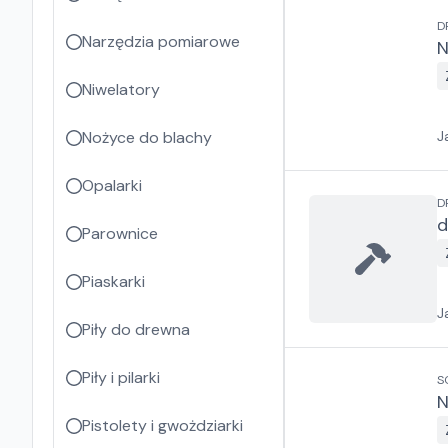
D
Narzędzia pomiarowe
N
Niwelatory
Nożyce do blachy
J
Opalarki
D
d
Parownice
Piaskarki
J
Piły do drewna
Piły i pilarki
S
N
Pistolety i gwożdziarki