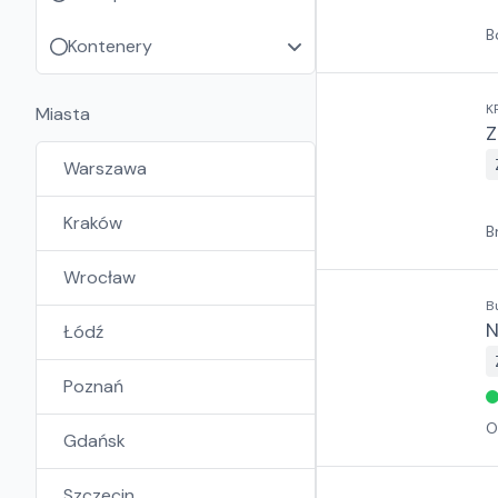
B
Kontenery
K
Miasta
Z
Warszawa
Kraków
B
Wrocław
B
N
Łódź
Poznań
O
Gdańsk
Szczecin