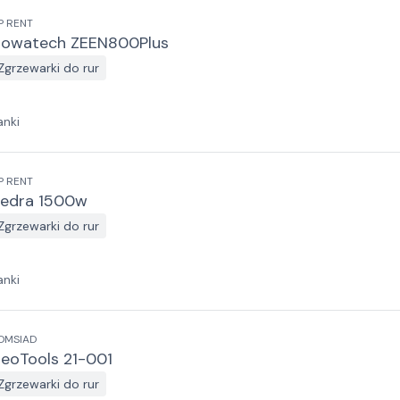
P RENT
owatech ZEEN800Plus
Zgrzewarki do rur
anki
P RENT
edra 1500w
Zgrzewarki do rur
anki
OMSIAD
eoTools 21-001
Zgrzewarki do rur