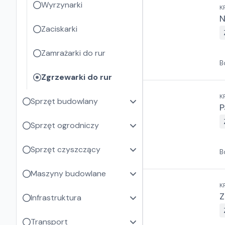
Wyrzynarki
K
N
Zaciskarki
Zamrażarki do rur
B
Zgrzewarki do rur
K
Sprzęt budowlany
P
Sprzęt ogrodniczy
Sprzęt czyszczący
B
Maszyny budowlane
K
Z
Infrastruktura
Transport