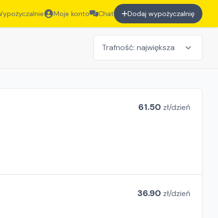
ypożyczalnie
Moje konto
Chat
Dodaj wypożyczalnię
61.50
zł/
dzień
36.90
zł/
dzień