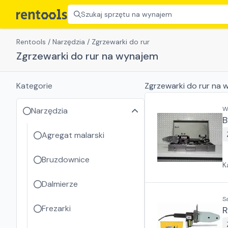
Szukaj sprzętu na wynajem
Rentools
/
Narzędzia
/
Zgrzewarki do rur
Zgrzewarki do rur na wynajem
Kategorie
Zgrzewarki do rur
na w
W
Narzędzia
B
Agregat malarski
Bruzdownice
K
Dalmierze
S
Frezarki