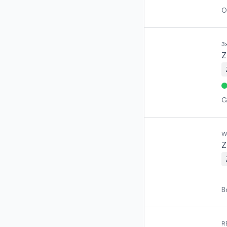
O
3
Z
G
W
Z
B
R