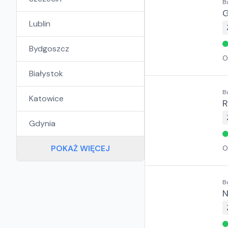
B
G
Lublin
Bydgoszcz
O
Białystok
B
Katowice
R
Gdynia
POKAŻ WIĘCEJ
O
B
N