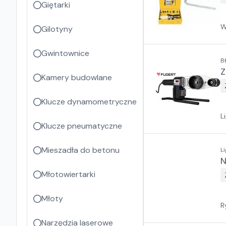
Giętarki
W
Gilotyny
Gwintownice
B
Z
Kamery budowlane
Klucze dynamometryczne
L
Klucze pneumatyczne
Mieszadła do betonu
L
N
Młotowiertarki
Młoty
R
Narzędzia laserowe