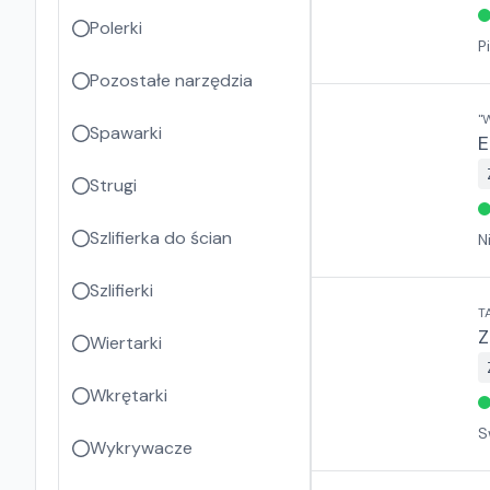
Polerki
P
Pozostałe narzędzia
"
Spawarki
E
Strugi
Szlifierka do ścian
N
Szlifierki
T
Z
Wiertarki
Wkrętarki
S
Wykrywacze