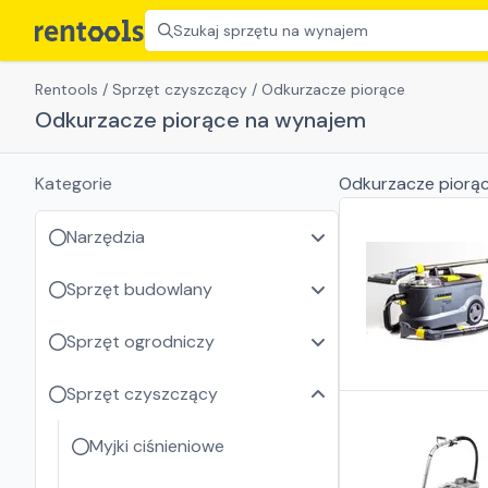
Szukaj sprzętu na wynajem
Rentools
/
Sprzęt czyszczący
/
Odkurzacze piorące
Odkurzacze piorące na wynajem
Kategorie
Odkurzacze piorą
Narzędzia
Sprzęt budowlany
Sprzęt ogrodniczy
Sprzęt czyszczący
Myjki ciśnieniowe