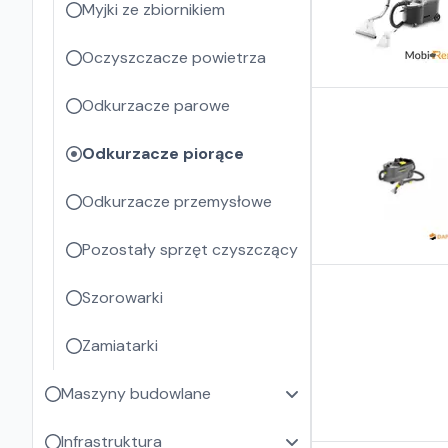
Myjki ze zbiornikiem
Oczyszczacze powietrza
Odkurzacze parowe
Odkurzacze piorące
Odkurzacze przemysłowe
Pozostały sprzęt czyszczący
Szorowarki
Zamiatarki
Maszyny budowlane
Infrastruktura