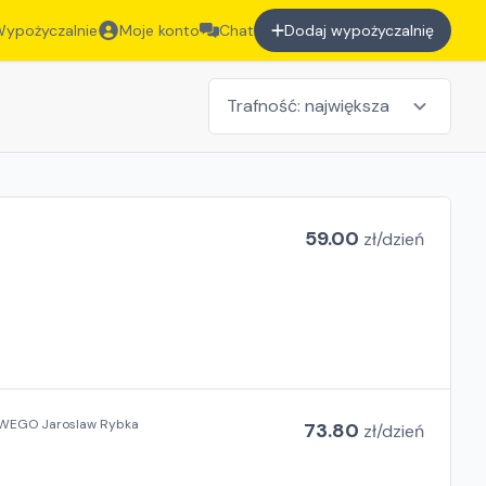
ypożyczalnie
Moje konto
Chat
Dodaj wypożyczalnię
59.00
zł/
dzień
WEGO Jaroslaw Rybka
73.80
zł/
dzień