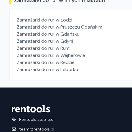
Zamrażarki do rur w innych miastach
Zamrażarki do rur
w Łodzi
Zamrażarki do rur
w Pruszczu Gdańskim
Zamrażarki do rur
w Gdańsku
Zamrażarki do rur
w Gdyni
Zamrażarki do rur
w Rumi
Zamrażarki do rur
w Wejherowie
Zamrażarki do rur
w Redzie
Zamrażarki do rur
w Lęborku
Rentools sp. z o.o.
team@rentools.pl