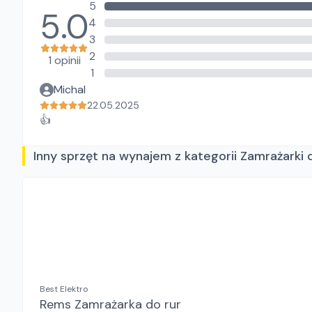
5
5.0
4
3
2
1 opinii
1
Michal
22.05.2025
👍
Inny sprzęt na wynajem z kategorii Zamrażarki 
Best Elektro
Rems Zamrażarka do rur