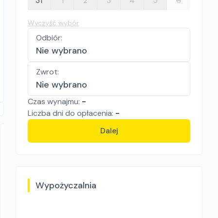
31
1
2
3
4
5
6
Wyczyść wybór
Odbiór
:
Nie wybrano
Zwrot
:
Nie wybrano
Czas wynajmu:
-
Liczba
dni
do opłacenia:
-
Dalej
Wypożyczalnia
TARBUD Karol Tarczyński
ZAMRAŻARKA DO RUR ROTHENBERGER