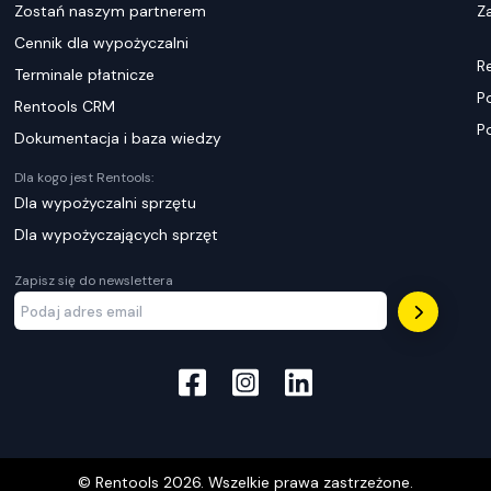
Zostań naszym partnerem
Za
Cennik dla wypożyczalni
R
Terminale płatnicze
P
Rentools CRM
P
Dokumentacja i baza wiedzy
Dla kogo jest Rentools:
Dla wypożyczalni sprzętu
Dla wypożyczających sprzęt
Zapisz się do newslettera
© Rentools
2026
. Wszelkie prawa zastrzeżone.