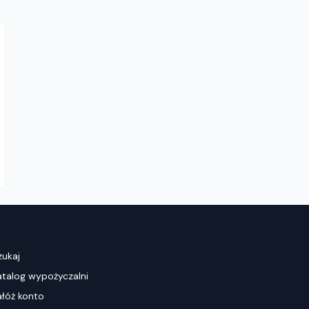
zukaj
atalog wypożyczalni
ałóż konto