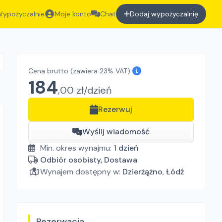
ypożyczalnie
Moje konto
Chat
Dodaj wypożyczalnię
Cena brutto
(zawiera 23% VAT)
184
,
00
zł/
dzień
Rezerwuj
Wyślij wiadomość
Min. okres wynajmu:
1
dzień
Odbiór osobisty, Dostawa
Wynajem dostępny w:
Dzierżążno
,
Łódź
Rezerwacja