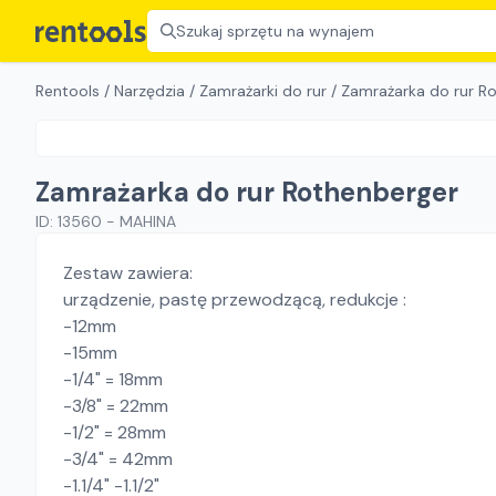
Szukaj sprzętu na wynajem
Rentools
/
Narzędzia
/
Zamrażarki do rur
/
Zamrażarka do rur R
Zamrażarka do rur Rothenberger
ID:
13560
-
MAHINA
Zestaw zawiera:
urządzenie, pastę przewodzącą, redukcje :
-12mm
-15mm
-1/4" = 18mm
-3/8" = 22mm
-1/2" = 28mm
-3/4" = 42mm
-1.1/4" -1.1/2"