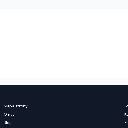
Mapa strony
S
O nas
K
Blog
Z