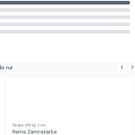
do rur
Grupa JPD sp. z o.o.
Rems Zamrażarka