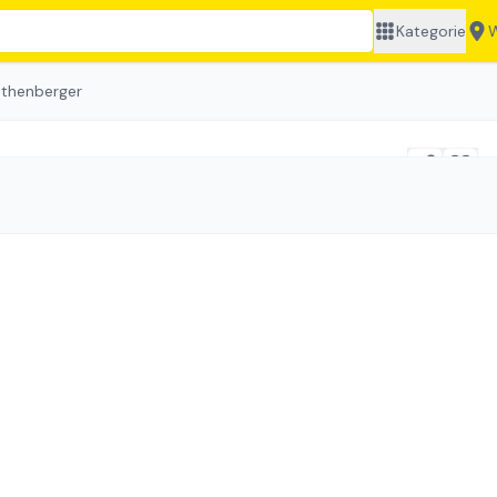
Kategorie
W
othenberger