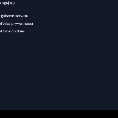
loguj się
egulamin serwisu
olityka prywatności
olityka cookies