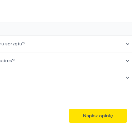
mu sprzętu?
 adres?
Napisz opinię