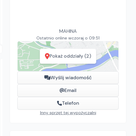
ROFROST TURBO 1 1/4
Zamrażarki do rur
147.60
zł/
dzień
Dostępność aktualizowana na żywo
MAHINA
Swarzędz
Ostatnio online wczoraj o 09:51
Pokaż oddziały (2)
Wyślij wiadomość
Email
Telefon
MAHINA
Inny sprzęt tej wypożyczalni
Glebogryzarka Stihl MH700
Glebogryzarki
246.00
zł/
dzień