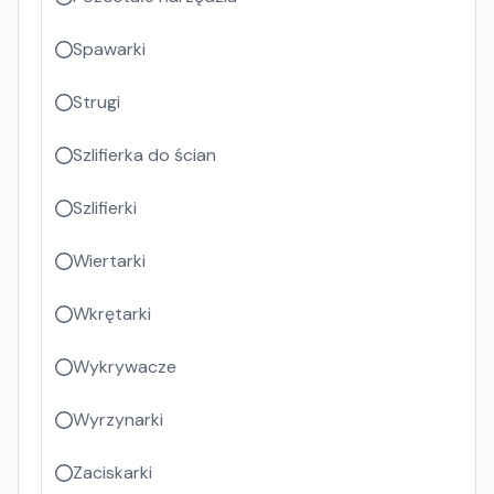
Spawarki
Strugi
Szlifierka do ścian
Szlifierki
Wiertarki
Wkrętarki
Wykrywacze
Wyrzynarki
Zaciskarki