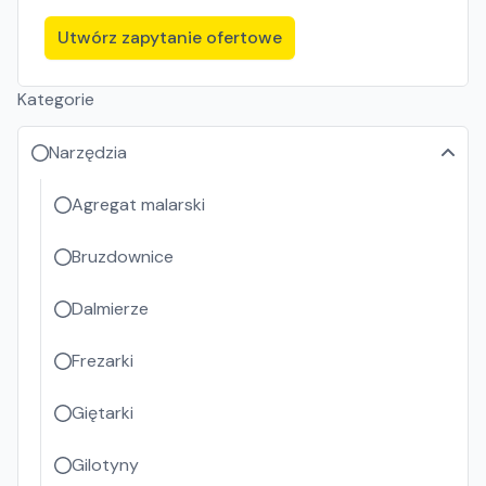
Utwórz zapytanie ofertowe
Kategorie
Narzędzia
Agregat malarski
Bruzdownice
Dalmierze
Frezarki
Giętarki
Gilotyny