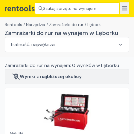
Szukaj sprzętu na wynajem
Rentools
/
Narzędzia
/
Zamrażarki do rur
/
Lębork
Zamrażarki do rur na wynajem w Lęborku
Zamrażarki do rur
na wynajem:
0
wyników
w Lęborku
Wyniki z najbliższej okolicy
MAHINA