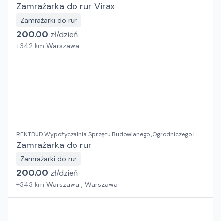
Zamrażarka do rur Virax
Zamrażarki do rur
200.00
zł/
dzień
+
342
km
Warszawa
RENTBUD Wypożyczalnia Sprzętu Budowlanego ,Ogrodniczego i
Elektronarzędzi
Zamrażarka do rur
Zamrażarki do rur
200.00
zł/
dzień
+
343
km
Warszawa , Warszawa