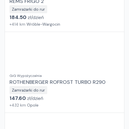
REMS FRIGO 2
Zamrażarki do rur
184.50
zł/
dzień
+
414
km
Wróble-Wargocin
GiG Wypożyczalnia
ROTHENBERGER ROFROST TURBO R290
Zamrażarki do rur
147.60
zł/
dzień
+
432
km
Opole