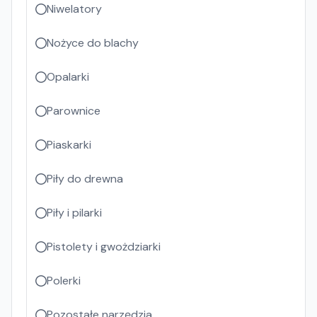
Niwelatory
Nożyce do blachy
Opalarki
Parownice
Piaskarki
Piły do drewna
Piły i pilarki
Pistolety i gwożdziarki
Polerki
Pozostałe narzędzia