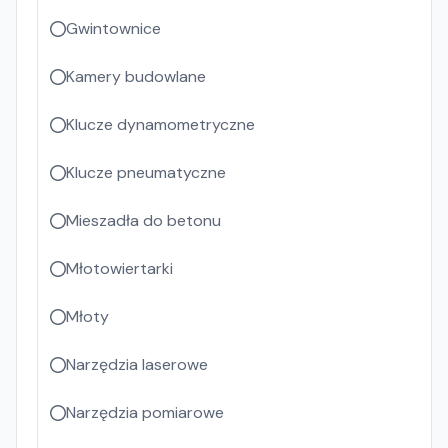
Gwintownice
Kamery budowlane
Klucze dynamometryczne
Klucze pneumatyczne
Mieszadła do betonu
Młotowiertarki
Młoty
Narzędzia laserowe
Narzędzia pomiarowe