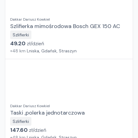
Dakkar Dariusz Kowkiel
Szlifierka mimośrodowa Bosch GEX 150 AC
Szlifierki
49.20
zł/
dzień
+
48
km
Lniska, Gdańsk, Straszyn
Dakkar Dariusz Kowkiel
Taski ,polerka jednotarczowa
Szlifierki
147.60
zł/
dzień
+
48
km
Lniska, Gdańsk, Straszyn