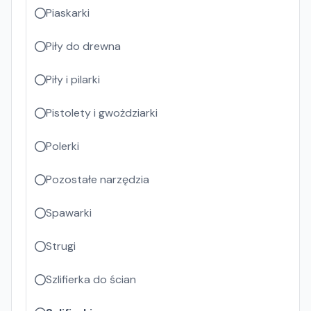
Piaskarki
Piły do drewna
Piły i pilarki
Pistolety i gwożdziarki
Polerki
Pozostałe narzędzia
Spawarki
Strugi
Szlifierka do ścian