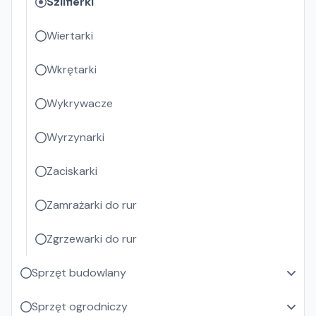
Szlifierki
Wiertarki
Wkrętarki
Wykrywacze
Wyrzynarki
Zaciskarki
Zamrażarki do rur
Zgrzewarki do rur
Sprzęt budowlany
Sprzęt ogrodniczy