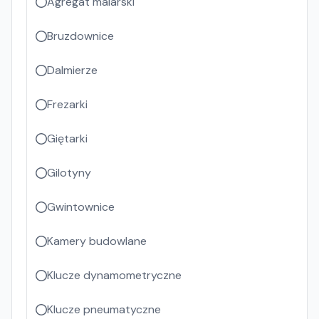
Agregat malarski
Bruzdownice
Dalmierze
Frezarki
Giętarki
Gilotyny
Gwintownice
Kamery budowlane
Klucze dynamometryczne
Klucze pneumatyczne