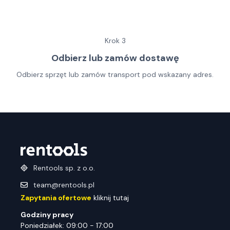
Krok
3
Odbierz lub zamów dostawę
Odbierz sprzęt lub zamów transport pod wskazany adres.
Rentools sp. z o.o.
team@rentools.pl
Zapytania ofertowe
kliknij tutaj
Godziny pracy
Poniedziałek: 09:00 - 17:00