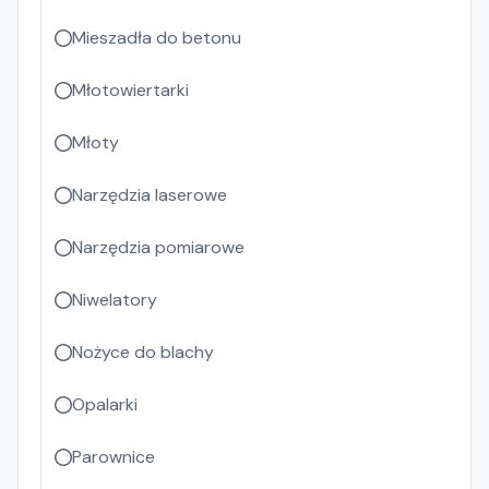
Mieszadła do betonu
Młotowiertarki
Młoty
Narzędzia laserowe
Narzędzia pomiarowe
Niwelatory
Nożyce do blachy
Opalarki
Parownice