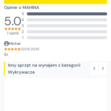
Opinie o MAHINA
5
5.0
4
3
2
1 opinii
1
Michal
22.05.2025
👍
Inny sprzęt na wynajem z kategorii
Wykrywacze