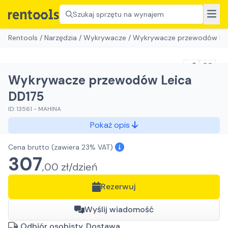
Szukaj sprzętu na wynajem
Rentools
/
Narzędzia
/
Wykrywacze
/
Wykrywacze przewodów Lei
Wykrywacze przewodów Leica
DD175
ID:
13561
-
MAHINA
Pokaż opis
Cena brutto
(zawiera 23% VAT)
307
,
00
zł/
dzień
Rezerwuj
Wyślij wiadomość
Odbiór osobisty, Dostawa