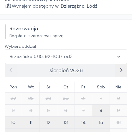
Wynajem dostępny w:
Dzierżążno
,
Łódź
Rezerwacja
Bezpłatnie zarezerwuj sprzęt
Wybierz oddział
sierpień 2026
Pon
Wt
Śr
Cz
Pt
Sob
Nie
27
28
29
30
31
1
2
3
4
5
6
7
8
9
10
11
12
13
14
15
16