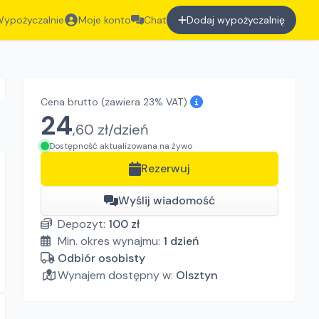
ypożyczalnie
Moje konto
Chat
Dodaj wypożyczalnię
Cena brutto
(zawiera 23% VAT)
24
,
60
zł/
dzień
Dostępność aktualizowana na żywo
Rezerwuj
Wyślij wiadomość
Depozyt:
100
zł
Min. okres wynajmu:
1
dzień
Odbiór osobisty
Wynajem dostępny w:
Olsztyn