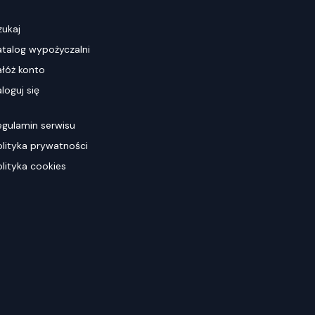
zukaj
atalog wypożyczalni
ałóż konto
loguj się
egulamin serwisu
olityka prywatności
olityka cookies