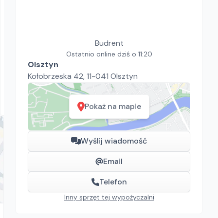
Budrent
HILTI Przecinarka elektryczna DCH 300
Budrent
Przecinarki
Ostatnio online dziś o 11:20
Olsztyn
98.40
zł/
dzień
Kołobrzeska 42, 11-041 Olsztyn
Dostępność aktualizowana na żywo
Olsztyn
Pokaż na mapie
Wyślij wiadomość
Email
Telefon
Inny sprzęt tej wypożyczalni