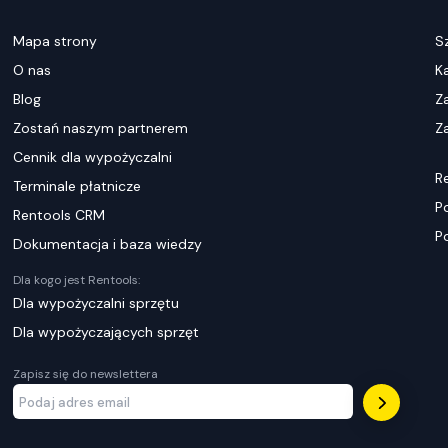
Mapa strony
S
O nas
K
Blog
Z
Zostań naszym partnerem
Za
Cennik dla wypożyczalni
R
Terminale płatnicze
P
Rentools CRM
P
Dokumentacja i baza wiedzy
Dla kogo jest Rentools:
Dla wypożyczalni sprzętu
Dla wypożyczających sprzęt
Zapisz się do newslettera