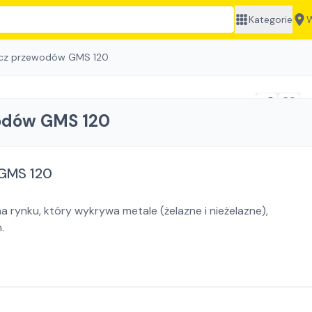
Kategorie
W
acz przewodów GMS 120
odów GMS 120
 GMS 120
 rynku, który wykrywa metale (żelazne i nieżelazne),
.