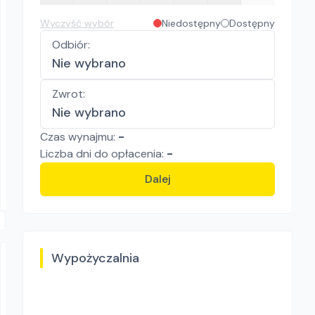
Wyczyść wybór
Niedostępny
Dostępny
Odbiór
:
Nie wybrano
Zwrot
:
MMasz.pl
Wykrywacz metali Quest X10 IDMaxX
Nie wybrano
Wykrywacze
Czas wynajmu:
-
100.00
zł/
dzień
Liczba
dni
do opłacenia:
-
Wieliczka
Dalej
Wypożyczalnia