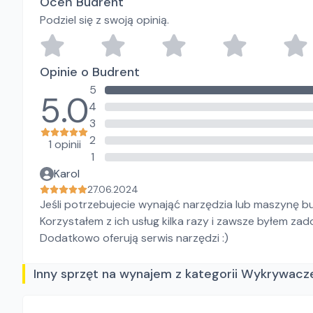
Oceń Budrent
Podziel się z swoją opinią.
Opinie o Budrent
5
5.0
4
3
2
1 opinii
1
Karol
27.06.2024
Jeśli potrzebujecie wynająć narzędzia lub maszynę 
Korzystałem z ich usług kilka razy i zawsze byłem za
Dodatkowo oferują serwis narzędzi :)
Inny sprzęt na wynajem z kategorii Wykrywacz