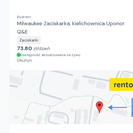
Budrent
Milwaukee Zaciskarka, kielichownica Uponor
Q&E
Zaciskarki
73.80
zł/
dzień
Dostępność aktualizowana na żywo
Olsztyn