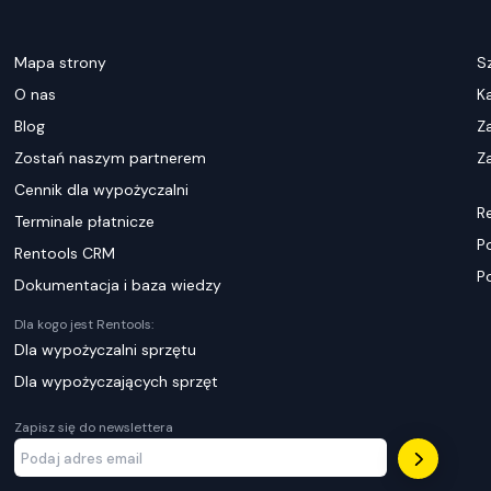
Mapa strony
S
O nas
K
Blog
Z
Zostań naszym partnerem
Za
Cennik dla wypożyczalni
R
Terminale płatnicze
P
Rentools CRM
P
Dokumentacja i baza wiedzy
Dla kogo jest Rentools:
Dla wypożyczalni sprzętu
Dla wypożyczających sprzęt
Zapisz się do newslettera