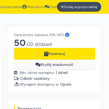
ypożyczalnie
Moje konto
Chat
Dodaj wypożyczalnię
Cena brutto
(zawiera 23% VAT)
50
,
00
zł/
dzień
Rezerwuj
Wyślij wiadomość
Min. okres wynajmu:
1
dzień
Odbiór osobisty
Wynajem dostępny w:
Opole
Rezerwacja