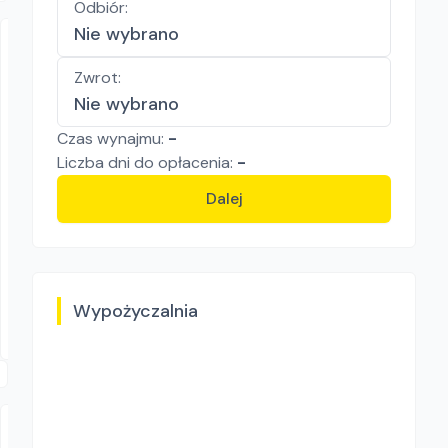
Odbiór
:
Nie wybrano
Zwrot
:
Nie wybrano
Czas wynajmu:
-
Liczba
dni
do opłacenia:
-
TARBUD Karol Tarczyński
Dalej
ZACISKARKA TECE TECE
Zaciskarki
61.50
zł/
dzień
Dostępność aktualizowana na żywo
Swarzędz
Wypożyczalnia