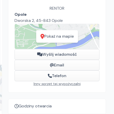
RENTOR
Opole
Dworska 2, 45-843 Opole
RENTOR
RIWALL KOX L9
Pokaż na mapie
Myjki ciśnieniowe
90.00
zł/
dzień
Wyślij wiadomość
Opole
Email
Telefon
Inny sprzęt tej wypożyczalni
Godziny otwarcia