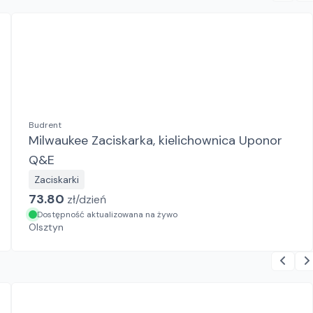
Budrent
Milwaukee Zaciskarka, kielichownica Uponor
Q&E
Zaciskarki
73.80
zł/
dzień
Dostępność aktualizowana na żywo
Olsztyn