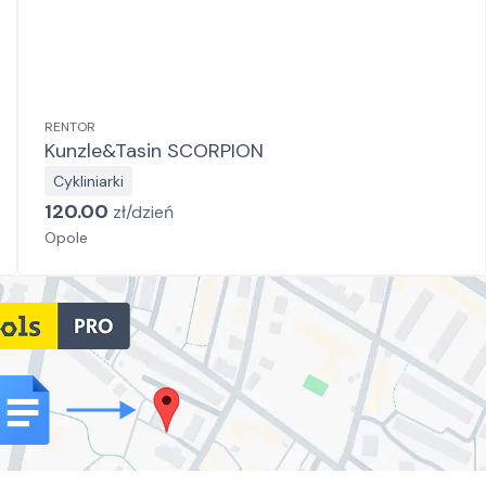
RENTOR
Kunzle&Tasin SCORPION
Cykliniarki
120.00
zł/
dzień
Opole