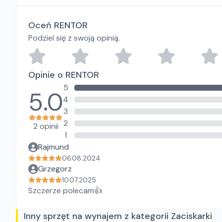
Oceń RENTOR
Podziel się z swoją opinią.
Opinie o RENTOR
5
5.0
4
3
2
2 opinii
1
Rajmund
06.08.2024
Grzegorz
10.07.2025
Szczerze polecam👍
Inny sprzęt na wynajem z kategorii Zaciskarki