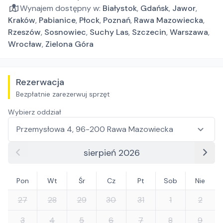
Wynajem dostępny w:
Białystok
,
Gdańsk
,
Jawor
,
Kraków
,
Pabianice
,
Płock
,
Poznań
,
Rawa Mazowiecka
,
Rzeszów
,
Sosnowiec
,
Suchy Las
,
Szczecin
,
Warszawa
,
Wrocław
,
Zielona Góra
Rezerwacja
Bezpłatnie zarezerwuj sprzęt
Wybierz oddział
sierpień 2026
Pon
Wt
Śr
Cz
Pt
Sob
Nie
27
28
29
30
31
1
2
3
4
5
6
7
8
9