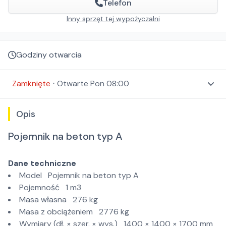
Telefon
Inny sprzęt tej wypożyczalni
Godziny otwarcia
Zamknięte
⋅
Otwarte
Pon 08:00
Opis
Pojemnik na beton typ A
Dane techniczne
Model Pojemnik na beton typ A
Pojemność 1 m3
Masa własna 276 kg
Masa z obciążeniem 2776 kg
Wymiary (dł. × szer. × wys.) 1400 × 1400 × 1700 mm