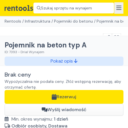
Szukaj sprzętu na wynajem
Rentools
/
Infrastruktura
/
Pojemniki do betonu
/
Pojemnik na bet
Pojemnik na beton typ A
ID:
7393
-
Drial Wynajem
Pokaż opis
Brak ceny
Wypożyczalnia nie podała ceny. Złóż wstępną rezerwację, aby
otrzymać ofertę.
Rezerwuj
Wyślij wiadomość
Min. okres wynajmu:
1
dzień
Odbiór osobisty, Dostawa