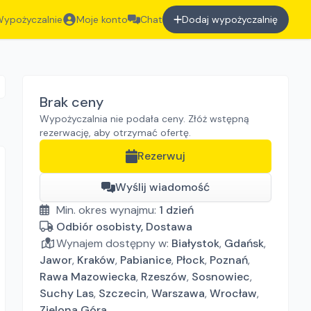
ypożyczalnie
Moje konto
Chat
Dodaj wypożyczalnię
Brak ceny
Wypożyczalnia nie podała ceny. Złóż wstępną
rezerwację, aby otrzymać ofertę.
Rezerwuj
Wyślij wiadomość
Min. okres wynajmu:
1
dzień
Odbiór osobisty, Dostawa
Wynajem dostępny w:
Białystok
,
Gdańsk
,
Jawor
,
Kraków
,
Pabianice
,
Płock
,
Poznań
,
Rawa Mazowiecka
,
Rzeszów
,
Sosnowiec
,
Suchy Las
,
Szczecin
,
Warszawa
,
Wrocław
,
Zielona Góra