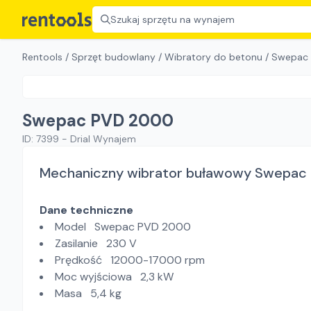
Szukaj sprzętu na wynajem
Rentools
/
Sprzęt budowlany
/
Wibratory do betonu
/
Swepac
Swepac PVD 2000
ID:
7399
-
Drial Wynajem
Mechaniczny wibrator buławowy Swepac
Dane techniczne
Model Swepac PVD 2000
Zasilanie 230 V
Prędkość 12000-17000 rpm
Moc wyjściowa 2,3 kW
Masa 5,4 kg