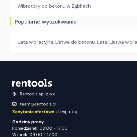
Wibratory do betonu
w Ząbkach
Popularne wyszukiwania
Łata wibracyjna
,
Listwa do betonu
,
Łata
,
Listwa wibr
Rentools sp. z o.o.
team@rentools.pl
Zapytania ofertowe
kliknij tutaj
Godziny pracy
Poniedziałek: 09:00 - 17:00
Wtorek: 09:00 - 17:00