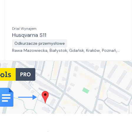
Drial Wynajem
Husqvarna S11
Odkurzacze przemysłowe
Rawa Mazowiecka, Białystok, Gdańsk, Kraków, Poznań,
Rzeszów, Sosnowiec, Szczecin, Warszawa, Wrocław,
Płock, Jawor, Pabianice, Suchy Las, Zielona Góra