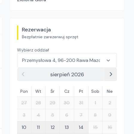
Rezerwacja
Bezpłatnie zarezerwuj sprzęt
Wybierz oddział
sierpień 2026
Pon
Wt
Śr
Cz
Pt
Sob
Nie
27
28
29
30
31
1
2
3
4
5
6
7
8
9
10
11
12
13
14
15
16