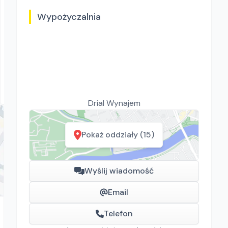
Wypożyczalnia
Drial Wynajem
Swepac F 82
Zagęszczarki
Rawa Mazowiecka, Białystok, Gdańsk, Kraków, Poznań,
Rzeszów, Sosnowiec, Szczecin, Warszawa, Wrocław,
Drial Wynajem
Płock, Jawor, Pabianice, Suchy Las, Zielona Góra
Pokaż oddziały (15)
Wyślij wiadomość
Email
Telefon