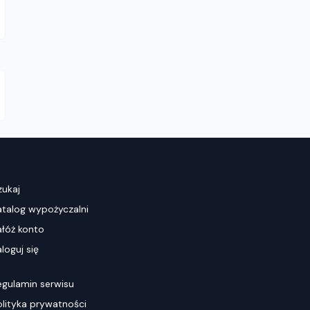
zukaj
atalog wypożyczalni
ałóż konto
loguj się
egulamin serwisu
olityka prywatności