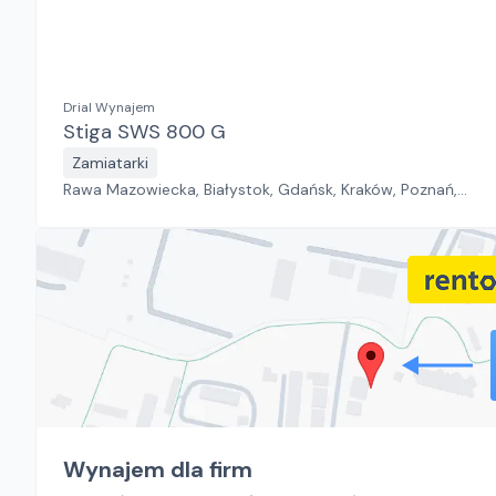
Drial Wynajem
Stiga SWS 800 G
Zamiatarki
Rawa Mazowiecka, Białystok, Gdańsk, Kraków, Poznań,
Rzeszów, Sosnowiec, Szczecin, Warszawa, Wrocław,
Płock, Jawor, Pabianice, Suchy Las, Zielona Góra
Wynajem dla firm