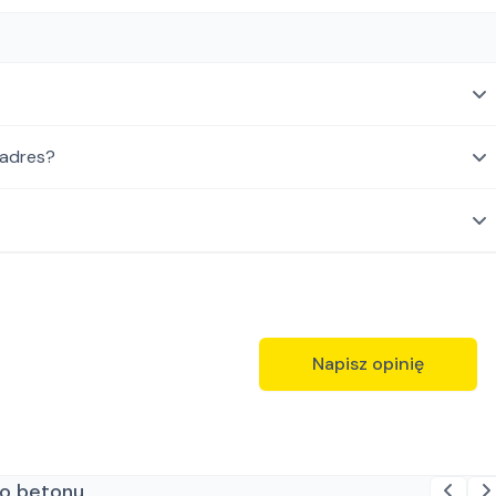
 adres?
Napisz opinię
do betonu