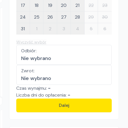
17
18
19
20
21
22
23
24
25
26
27
28
29
30
31
1
2
3
4
5
6
Wyczyść wybór
Odbiór
:
"WŁODEK" Wypożyczalnia Sprzętu Budowlanego i Ogrodniczego
Nie wybrano
ENAR DINGO
Wibratory do betonu
Zwrot
:
90.00
zł/
dzień
Nie wybrano
Dostępność aktualizowana na żywo
Niepołomice
Czas wynajmu:
-
Liczba
dni
do opłacenia:
-
Dalej