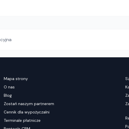
acyjna
Mapa strony
S
O nas
K
Blog
Z
Zostań naszym partnerem
Za
Cennik dla wypożyczalni
R
Terminale płatnicze
P
Rentools CRM