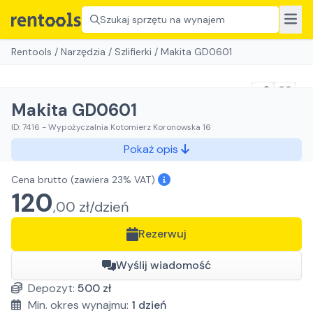
Szukaj sprzętu na wynajem
Rentools
/
Narzędzia
/
Szlifierki
/
Makita GD0601
Makita GD0601
ID:
7416
-
Wypożyczalnia Kotomierz Koronowska 16
Pokaż opis
Cena brutto
(zawiera 23% VAT)
120
,
00
zł/
dzień
Rezerwuj
Wyślij wiadomość
Depozyt:
500
zł
Min. okres wynajmu:
1
dzień