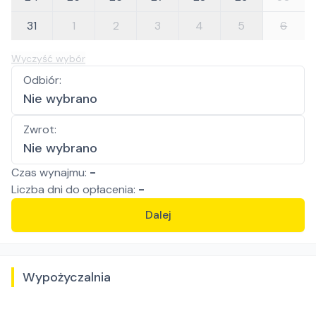
31
1
2
3
4
5
6
Wyczyść wybór
Odbiór
:
Nie wybrano
Zwrot
:
Nie wybrano
Czas wynajmu:
-
Liczba
dni
do opłacenia:
-
Dalej
Wypożyczalnia