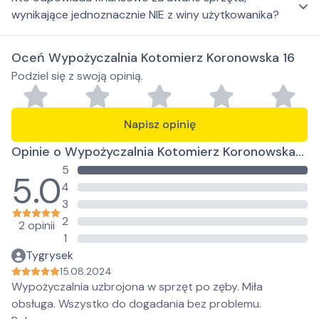
wynikające jednoznacznie NIE z winy użytkowanika?
Oceń Wypożyczalnia Kotomierz Koronowska 16
Podziel się z swoją opinią.
Napisz opinię
Opinie o Wypożyczalnia Kotomierz Koronowska
5
16
5.0
4
3
2
2 opinii
1
Tygrysek
15.08.2024
Wypożyczalnia uzbrojona w sprzęt po zęby. Miła
obsługa. Wszystko do dogadania bez problemu.