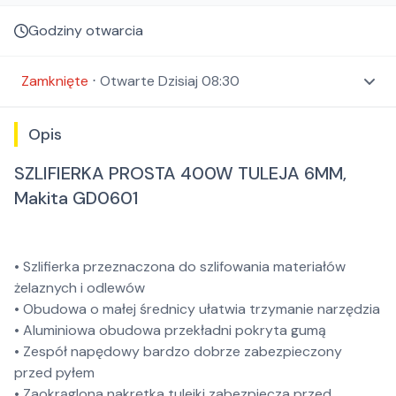
Godziny otwarcia
Zamknięte
⋅
Otwarte
Dzisiaj 08:30
Opis
SZLIFIERKA PROSTA 400W TULEJA 6MM,
Makita GD0601
• Szlifierka przeznaczona do szlifowania materiałów
żelaznych i odlewów
• Obudowa o małej średnicy ułatwia trzymanie narzędzia
• Aluminiowa obudowa przekładni pokryta gumą
• Zespół napędowy bardzo dobrze zabezpieczony
przed pyłem
• Zaokrąglona nakrętka tulejki zabezpiecza przed