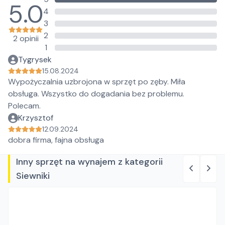
16
5.0
4
3
2
2 opinii
1
Tygrysek
15.08.2024
Wypożyczalnia uzbrojona w sprzęt po zęby. Miła
obsługa. Wszystko do dogadania bez problemu.
Polecam.
Krzysztof
12.09.2024
dobra firma, fajna obsługa
Inny sprzęt na wynajem z kategorii
Siewniki