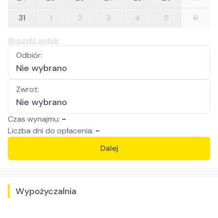
31
1
2
3
4
5
6
Wyczyść wybór
Odbiór
:
Nie wybrano
Zwrot
:
Nie wybrano
Czas wynajmu:
-
Liczba
dni
do opłacenia:
-
Dalej
Wypożyczalnia