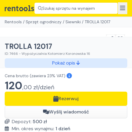
Szukaj sprzętu na wynajem
Rentools
/
Sprzęt ogrodniczy
/
Siewniki
/
TROLLA 12017
TROLLA 12017
ID:
7466
-
Wypożyczalnia Kotomierz Koronowska 16
Pokaż opis
Cena brutto
(zawiera 23% VAT)
120
,
00
zł/
dzień
Rezerwuj
Wyślij wiadomość
Depozyt:
500
zł
Min. okres wynajmu:
1
dzień