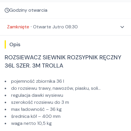
Godziny otwarcia
Zamknięte
⋅
Otwarte
Jutro 08:30
Opis
ROZSIEWACZ SIEWNIK ROZSYPNIK RĘCZNY
36L SZER. 3M TROLLA
pojemność zbiornika 36 l
do rozsiewu trawy, nawozów, piasku, soli…
regulacja dawki wysiewu
szerokość rozsiewu do 3 m
max ładowność – 36 kg
średnica kół – 400 mm
waga netto 10,5 kg