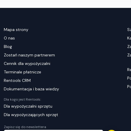
Mapa strony
S
O nas
K
Blog
Z
Zostań naszym partnerem
Za
Cennik dla wypożyczalni
R
Terminale płatnicze
P
Rentools CRM
P
Dokumentacja i baza wiedzy
Dla kogo jest Rentools:
Dla wypożyczalni sprzętu
Dla wypożyczających sprzęt
Zapisz się do newslettera