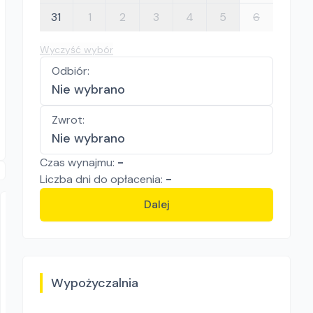
31
1
2
3
4
5
6
Wyczyść wybór
Odbiór
:
Nie wybrano
Zwrot
:
Nie wybrano
Czas wynajmu:
-
Liczba
dni
do opłacenia:
-
Dalej
Wypożyczalnia
Wypożyczalnia Elektronarzędzi REMONT