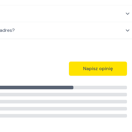
 adres?
Napisz opinię