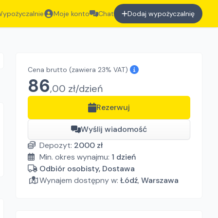
ypożyczalnie
Moje konto
Chat
Dodaj wypożyczalnię
Cena brutto
(zawiera 23% VAT)
86
,
00
zł/
dzień
Rezerwuj
Wyślij wiadomość
Depozyt:
2000
zł
Min. okres wynajmu:
1
dzień
Odbiór osobisty, Dostawa
Wynajem dostępny w:
Łódź
,
Warszawa