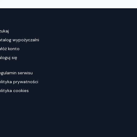
zukaj
atalog wypożyczalni
ałóż konto
loguj się
egulamin serwisu
olityka prywatności
olityka cookies