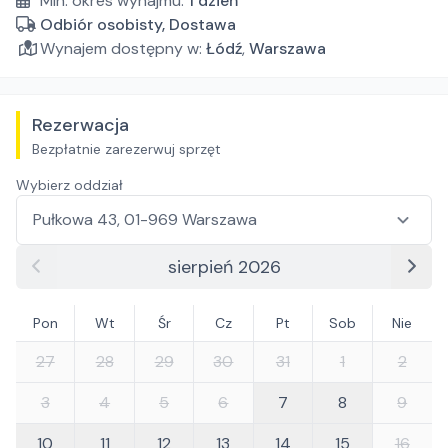
Min. okres wynajmu:
1
dzień
Odbiór osobisty, Dostawa
Wynajem dostępny w:
Łódź
,
Warszawa
Rezerwacja
Bezpłatnie zarezerwuj sprzęt
Wybierz oddział
sierpień 2026
Pon
Wt
Śr
Cz
Pt
Sob
Nie
27
28
29
30
31
1
2
3
4
5
6
7
8
9
10
11
12
13
14
15
16