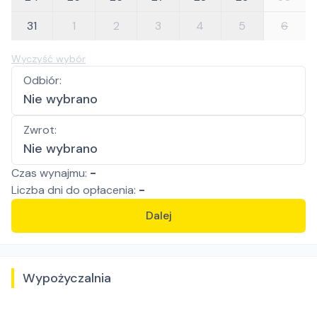
31
1
2
3
4
5
6
Wyczyść wybór
Odbiór
:
Nie wybrano
Zwrot
:
Nie wybrano
Czas wynajmu:
-
Liczba
dni
do opłacenia:
-
Dalej
Wypożyczalnia