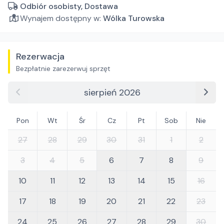
Odbiór osobisty, Dostawa
Wynajem dostępny w:
Wólka Turowska
Rezerwacja
Bezpłatnie zarezerwuj sprzęt
sierpień 2026
Pon
Wt
Śr
Cz
Pt
Sob
Nie
27
28
29
30
31
1
2
3
4
5
6
7
8
9
10
11
12
13
14
15
16
17
18
19
20
21
22
23
24
25
26
27
28
29
30