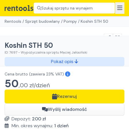
Szukaj sprzętu na wynajem
Rentools
/
Sprzęt budowlany
/
Pompy
/
Koshin STH 50
Koshin STH 50
ID:
7697
-
Wypożyczalnia sprzętu Maciej Jałosiński
Pokaż opis
Cena brutto
(zawiera 23% VAT)
50
,
00
zł/
dzień
Rezerwuj
Wyślij wiadomość
Depozyt:
200
zł
Min. okres wynajmu:
1
dzień