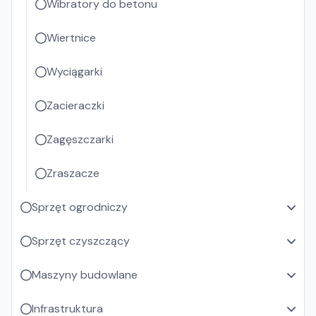
Wibratory do betonu
Wiertnice
Wyciągarki
Zacieraczki
Zagęszczarki
Zraszacze
Sprzęt ogrodniczy
Sprzęt czyszczący
Maszyny budowlane
Infrastruktura