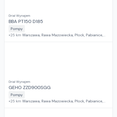
Drial Wynajem
BBA PT150 D185
Pompy
+
25
km
Warszawa, Rawa Mazowiecka, Płock, Pabianice,
Białystok, Rzeszów, Sosnowiec, Kraków, Poznań, Suchy
Las, Wrocław, Gdańsk, Jawor, Zielona Góra, Szczecin
Drial Wynajem
GEHO ZZD900SGG
Pompy
+
25
km
Warszawa, Rawa Mazowiecka, Płock, Pabianice,
Białystok, Rzeszów, Sosnowiec, Kraków, Poznań, Suchy
Las, Wrocław, Gdańsk, Jawor, Zielona Góra, Szczecin