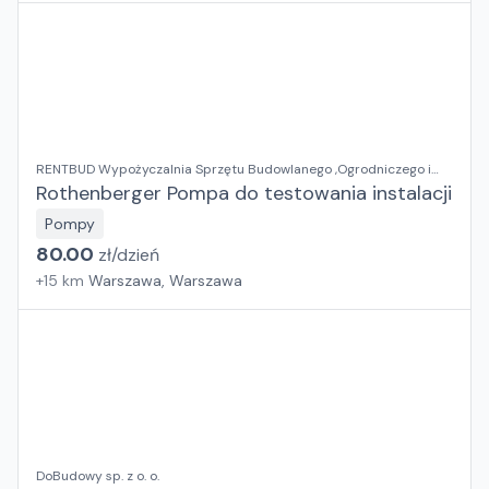
RENTBUD Wypożyczalnia Sprzętu Budowlanego ,Ogrodniczego i
Elektronarzędzi
Rothenberger Pompa do testowania instalacji
Pompy
80.00
zł/
dzień
+
15
km
Warszawa, Warszawa
DoBudowy sp. z o. o.