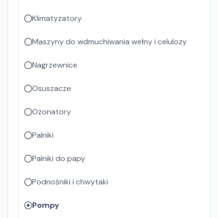
Klimatyzatory
Maszyny do wdmuchiwania wełny i celulozy
Nagrzewnice
Osuszacze
Ozonatory
Palniki
Palniki do papy
Podnośniki i chwytaki
Pompy