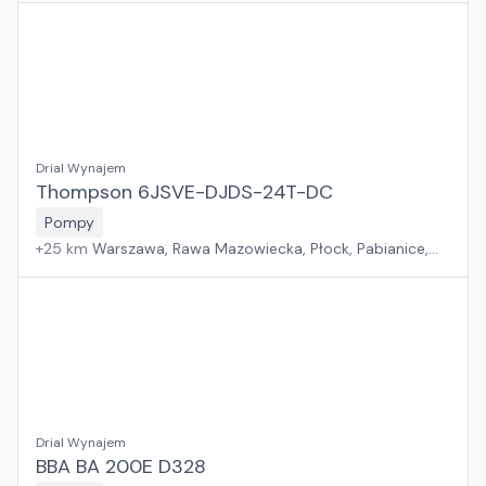
Las, Wrocław, Gdańsk, Jawor, Zielona Góra, Szczecin
Drial Wynajem
Thompson 6JSVE-DJDS-24T-DC
Pompy
+
25
km
Warszawa, Rawa Mazowiecka, Płock, Pabianice,
Białystok, Rzeszów, Sosnowiec, Kraków, Poznań, Suchy
Las, Wrocław, Gdańsk, Jawor, Zielona Góra, Szczecin
Drial Wynajem
BBA BA 200E D328