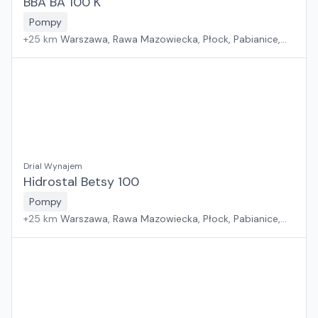
BBA BA 100 K
Pompy
+
25
km
Warszawa, Rawa Mazowiecka, Płock, Pabianice,
Białystok, Rzeszów, Sosnowiec, Kraków, Poznań, Suchy
Las, Wrocław, Gdańsk, Jawor, Zielona Góra, Szczecin
Drial Wynajem
Hidrostal Betsy 100
Pompy
+
25
km
Warszawa, Rawa Mazowiecka, Płock, Pabianice,
Białystok, Rzeszów, Sosnowiec, Kraków, Poznań, Suchy
Las, Wrocław, Gdańsk, Jawor, Zielona Góra, Szczecin