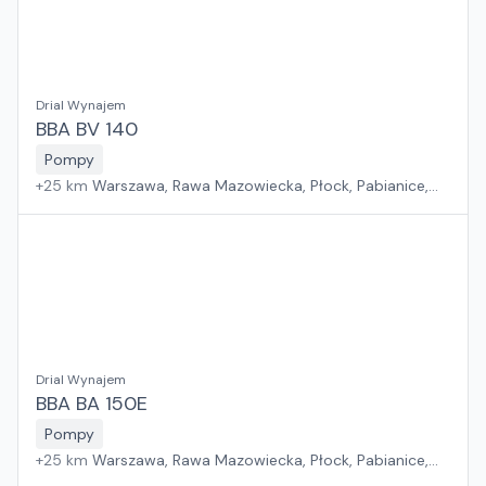
Drial Wynajem
BBA BV 140
Pompy
+
25
km
Warszawa, Rawa Mazowiecka, Płock, Pabianice,
Białystok, Rzeszów, Sosnowiec, Kraków, Poznań, Suchy
Las, Wrocław, Gdańsk, Jawor, Zielona Góra, Szczecin
Drial Wynajem
BBA BA 150E
Pompy
+
25
km
Warszawa, Rawa Mazowiecka, Płock, Pabianice,
Białystok, Rzeszów, Sosnowiec, Kraków, Poznań, Suchy