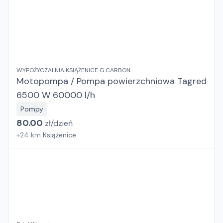
WYPOŻYCZALNIA KSIĄŻENICE G.CARBON
Motopompa / Pompa powierzchniowa Tagred
6500 W 60000 l/h
Pompy
80.00
zł/
dzień
+
24
km
Książenice