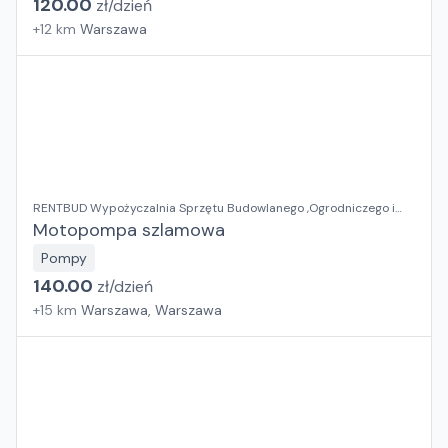
120.00
zł/
dzień
+
12
km
Warszawa
RENTBUD Wypożyczalnia Sprzętu Budowlanego ,Ogrodniczego i
Elektronarzędzi
Motopompa szlamowa
Pompy
140.00
zł/
dzień
+
15
km
Warszawa, Warszawa