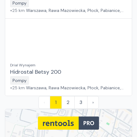
Pompy
+
25
km
Warszawa, Rawa Mazowiecka, Płock, Pabianice,
Białystok, Rzeszów, Sosnowiec, Kraków, Poznań, Suchy
Las, Wrocław, Gdańsk, Jawor, Zielona Góra, Szczecin
Drial Wynajem
Hidrostal Betsy 200
Pompy
+
25
km
Warszawa, Rawa Mazowiecka, Płock, Pabianice,
Białystok, Rzeszów, Sosnowiec, Kraków, Poznań, Suchy
Las, Wrocław, Gdańsk, Jawor, Zielona Góra, Szczecin
‹
1
2
3
›