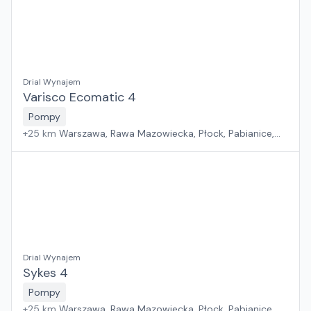
Drial Wynajem
Varisco Ecomatic 4
Pompy
+
25
km
Warszawa, Rawa Mazowiecka, Płock, Pabianice,
Białystok, Rzeszów, Sosnowiec, Kraków, Poznań, Suchy
Las, Wrocław, Gdańsk, Jawor, Zielona Góra, Szczecin
Drial Wynajem
Sykes 4
Pompy
+
25
km
Warszawa, Rawa Mazowiecka, Płock, Pabianice,