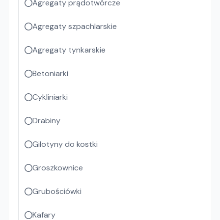
Agregaty prądotwórcze
Agregaty szpachlarskie
Agregaty tynkarskie
Betoniarki
Cykliniarki
Drabiny
Gilotyny do kostki
Groszkownice
Grubościówki
Kafary