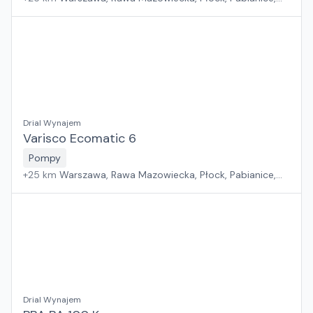
Białystok, Rzeszów, Sosnowiec, Kraków, Poznań, Suchy
Las, Wrocław, Gdańsk, Jawor, Zielona Góra, Szczecin
Drial Wynajem
Varisco Ecomatic 6
Pompy
+
25
km
Warszawa, Rawa Mazowiecka, Płock, Pabianice,
Białystok, Rzeszów, Sosnowiec, Kraków, Poznań, Suchy
Las, Wrocław, Gdańsk, Jawor, Zielona Góra, Szczecin
Drial Wynajem