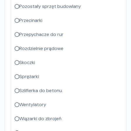
Pozostały sprzęt budowlany
Przecinarki
Przepychacze do rur
Rozdzielnie prądowe
Skoczki
Sprężarki
Szlifierka do betonu
Wentylatory
Wiązarki do zbrojeń