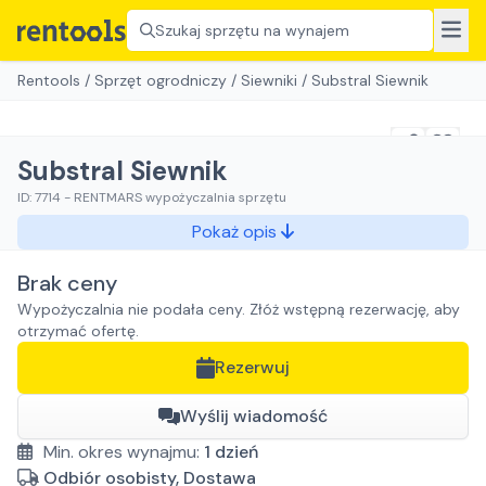
Szukaj sprzętu na wynajem
Rentools
/
Sprzęt ogrodniczy
/
Siewniki
/
Substral Siewnik
Substral Siewnik
ID:
7714
-
RENTMARS wypożyczalnia sprzętu
Pokaż opis
Brak ceny
Wypożyczalnia nie podała ceny. Złóż wstępną rezerwację, aby
otrzymać ofertę.
Rezerwuj
Wyślij wiadomość
Min. okres wynajmu:
1
dzień
Odbiór osobisty, Dostawa