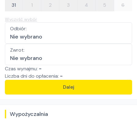
31
1
2
3
4
5
6
Wyczyść wybór
Odbiór
:
Nie wybrano
Zwrot
:
Nie wybrano
Czas wynajmu:
-
Liczba
dni
do opłacenia:
-
Dalej
Wypożyczalnia