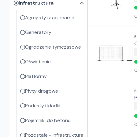
Infrastruktura
O
Agregaty stacjonarne
Generatory
B
Ogrodzenie tymczasowe
Oświetlenie
O
Platformy
Płyty drogowe
B
Podesty i kładki
Pojemniki do betonu
O
Pozostałe - Infrastruktura