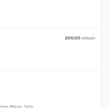
200.00
zł/
dzień
hnice, Mierzyn, Tychy