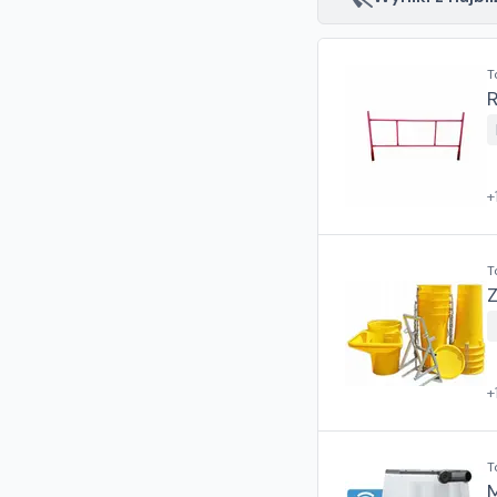
T
+
T
+
T