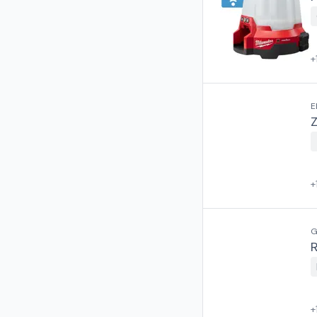
+
E
+
G
+