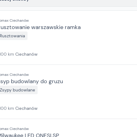
omax Ciechanów
Rusztowanie warszawskie ramka
Rusztowania
100
km
Ciechanów
omax Ciechanów
Zsyp budowlany do gruzu
Zsypy budowlane
100
km
Ciechanów
omax Ciechanów
Milwaukee LED ONESLSP