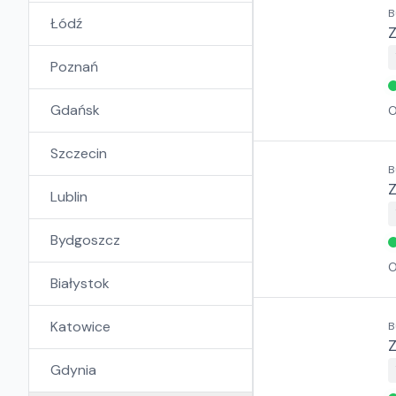
B
Łódź
Z
Poznań
Gdańsk
O
Szczecin
B
Lublin
Bydgoszcz
O
Białystok
Katowice
B
Z
Gdynia