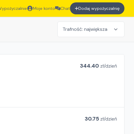
ypożyczalnie
Moje konto
Chat
Dodaj wypożyczalnię
344.40
zł/
dzień
30.75
zł/
dzień