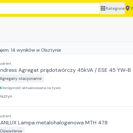
Kategorie
W
ajem:
14
wyników
w Olsztynie
udrent
Endress Agregat prądotwórczy 45kVA / ESE 45 YW-B
Agregaty stacjonarne
Dostępność aktualizowana na żywo
lsztyn
udrent
KANLUX Lampa metalohalogenowa MTH 478
Oświetlenie