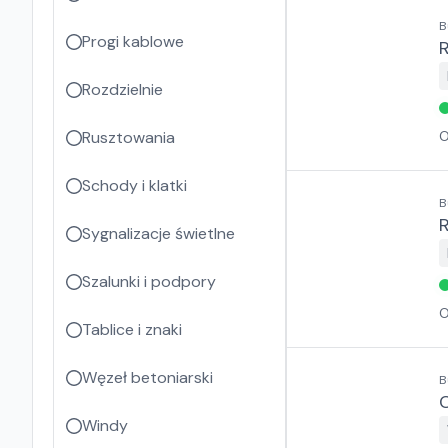
B
Progi kablowe
Rozdzielnie
Rusztowania
O
Schody i klatki
B
Sygnalizacje świetlne
Szalunki i podpory
O
Tablice i znaki
Węzeł betoniarski
B
Windy