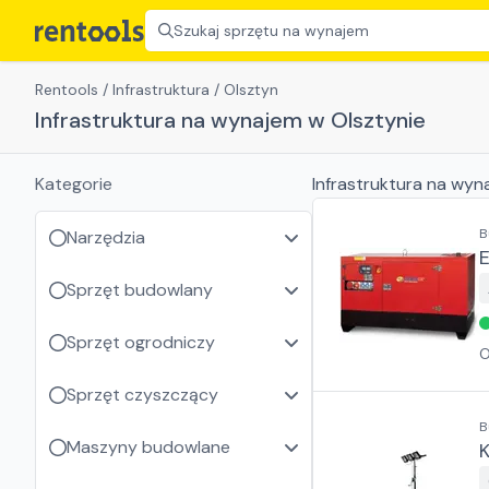
Szukaj sprzętu na wynajem
Rentools
/
Infrastruktura
/
Olsztyn
Infrastruktura na wynajem w Olsztynie
Kategorie
Infrastruktura
na wyn
B
Narzędzia
Sprzęt budowlany
Sprzęt ogrodniczy
O
Sprzęt czyszczący
B
Maszyny budowlane