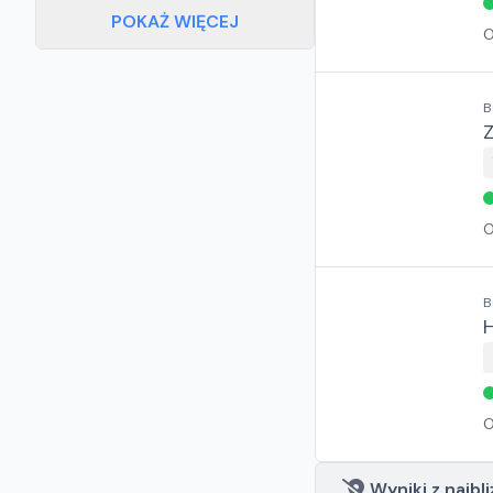
POKAŻ WIĘCEJ
O
B
Z
O
B
O
Wyniki z najbli