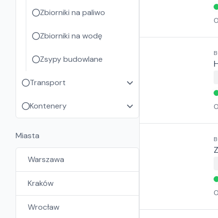
Zbiorniki na paliwo
O
Zbiorniki na wodę
B
Zsypy budowlane
Transport
Kontenery
O
Miasta
B
Z
Warszawa
Kraków
O
Wrocław