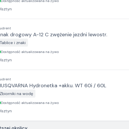
Dostępność aktualizowana na żywo
lsztyn
udrent
nak drogowy A-12 C zwężenie jezdni lewostr.
Tablice i znaki
Dostępność aktualizowana na żywo
lsztyn
udrent
HUSQVARNA Hydronetka +akku. WT 60i / 60L
Zbiorniki na wodę
Dostępność aktualizowana na żywo
lsztyn
ższej okolicy