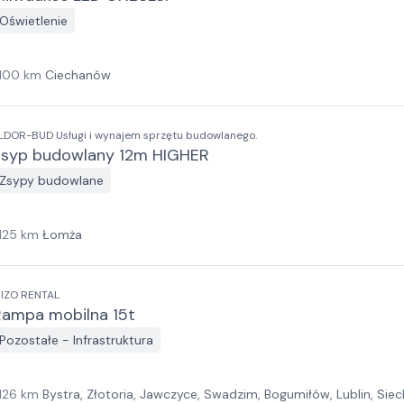
Oświetlenie
100
km
Ciechanów
LDOR-BUD Usługi i wynajem sprzętu budowlanego.
Zsyp budowlany 12m HIGHER
Zsypy budowlane
125
km
Łomża
IZO RENTAL
Rampa mobilna 15t
Pozostałe - Infrastruktura
126
km
Bystra, Złotoria, Jawczyce, Swadzim, Bogumiłów, Lublin, Siec