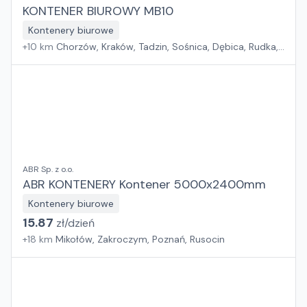
KONTENER BIUROWY MB10
Kontenery biurowe
+
10
km
Chorzów, Kraków, Tadzin, Sośnica, Dębica, Rudka,
Rzeszów, Wola Mrokowska, Dąbrówka, Jakubowice
Konińskie, Toruń, Rzędziany, Szczecin, Gdańsk
ABR Sp. z o.o.
ABR KONTENERY Kontener 5000x2400mm
Kontenery biurowe
15.87
zł/
dzień
+
18
km
Mikołów, Zakroczym, Poznań, Rusocin