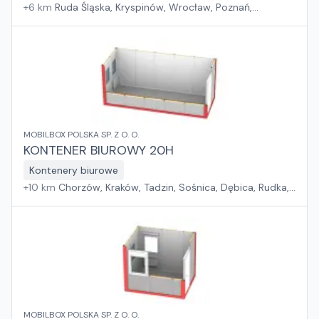
+
6
km
Ruda Śląska, Kryspinów, Wrocław, Poznań,
Grębocin, Gdańsk
MOBILBOX POLSKA SP. Z O. O.
KONTENER BIUROWY 20H
Kontenery biurowe
+
10
km
Chorzów, Kraków, Tadzin, Sośnica, Dębica, Rudka,
Rzeszów, Wola Mrokowska, Dąbrówka, Jakubowice
Konińskie, Toruń, Rzędziany, Szczecin, Gdańsk
MOBILBOX POLSKA SP. Z O. O.