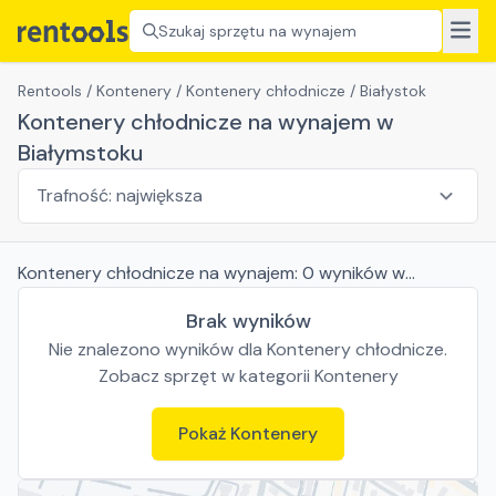
Szukaj sprzętu na wynajem
Rentools
/
Kontenery
/
Kontenery chłodnicze
/
Białystok
Kontenery chłodnicze na wynajem w
Białymstoku
Kontenery chłodnicze
na wynajem:
0
wyników
w
Białymstoku
Brak wyników
Nie znalezono wyników dla
Kontenery chłodnicze
.
Zobacz sprzęt w kategorii
Kontenery
Pokaż
Kontenery