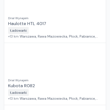
Drial Wynajem
Haulotte HTL 4017
Ładowarki
+
13
km
Warszawa, Rawa Mazowiecka, Płock, Pabianice,
Białystok, Rzeszów, Sosnowiec, Kraków, Gdańsk, Poznań,
Suchy Las, Wrocław, Jawor, Zielona Góra, Szczecin
Drial Wynajem
Kubota R082
Ładowarki
+
13
km
Warszawa, Rawa Mazowiecka, Płock, Pabianice,
Białystok, Rzeszów, Sosnowiec, Kraków, Gdańsk, Poznań,
Suchy Las, Wrocław, Jawor, Zielona Góra, Szczecin