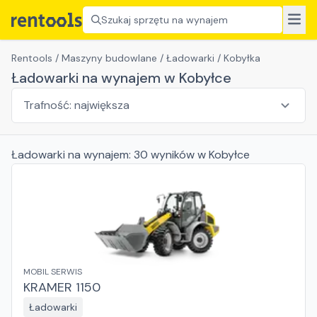
Szukaj sprzętu na wynajem
Rentools
/
Maszyny budowlane
/
Ładowarki
/
Kobyłka
Ładowarki na wynajem w Kobyłce
Ładowarki
na wynajem:
30
wyników
w Kobyłce
MOBIL SERWIS
KRAMER 1150
Ładowarki