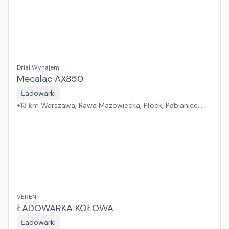
Drial Wynajem
Mecalac AX850
Ładowarki
+
13
km
Warszawa, Rawa Mazowiecka, Płock, Pabianice,
Białystok, Rzeszów, Sosnowiec, Kraków, Gdańsk, Poznań,
Suchy Las, Wrocław, Jawor, Zielona Góra, Szczecin
VERENT
ŁADOWARKA KOŁOWA
Ładowarki