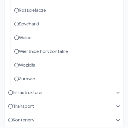
Rozściełacze
Spycharki
Walce
Wiertnice horyzontalne
Wozidła
Żurawie
Infrastruktura
Transport
Kontenery