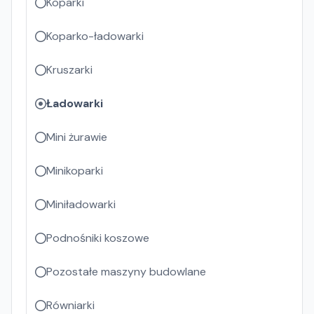
Koparki
Koparko-ładowarki
Kruszarki
Ładowarki
Mini żurawie
Minikoparki
Miniładowarki
Podnośniki koszowe
Pozostałe maszyny budowlane
Równiarki