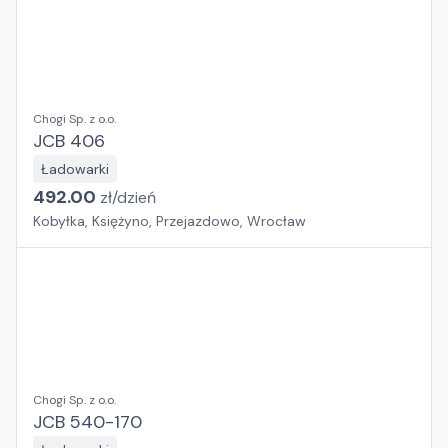
Chogi Sp. z o.o.
JCB 406
Ładowarki
492.00
zł/
dzień
Kobyłka, Księżyno, Przejazdowo, Wrocław
Chogi Sp. z o.o.
JCB 540-170