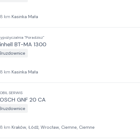
18
km
Kasinka Mała
ypożyczalnia "Poradzisz"
inhell BT-MA 1300
Bruzdownice
18
km
Kasinka Mała
OBIL SERWIS
OSCH GNF 20 CA
Bruzdownice
18
km
Kraków, Łódź, Wrocław, Ciemne, Ciemne