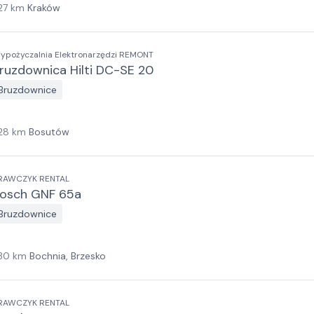
27
km
Kraków
ypożyczalnia Elektronarzędzi REMONT
ruzdownica Hilti DC-SE 20
Bruzdownice
28
km
Bosutów
RAWCZYK RENTAL
osch GNF 65a
Bruzdownice
30
km
Bochnia, Brzesko
RAWCZYK RENTAL