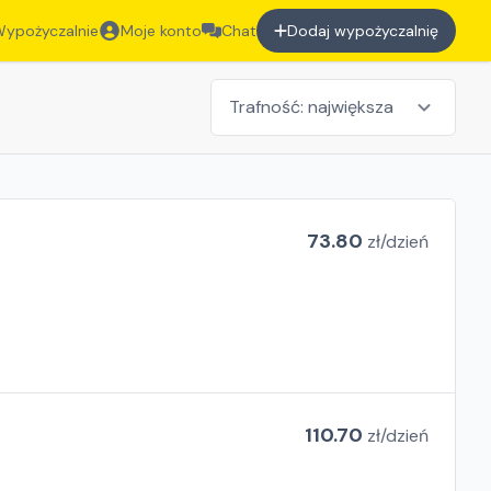
ypożyczalnie
Moje konto
Chat
Dodaj wypożyczalnię
73.80
zł/
dzień
110.70
zł/
dzień