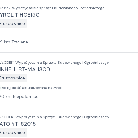
udziak. Wypożyczalnia sprzętu budowlanego i ogrodniczego
YROLIT HCE150
Bruzdownice
19
km
Trzciana
WŁODEK" Wypożyczalnia Sprzętu Budowlanego i Ogrodniczego
INHELL BT-MA 1300
Bruzdownice
Dostępność aktualizowana na żywo
20
km
Niepołomice
WŁODEK" Wypożyczalnia Sprzętu Budowlanego i Ogrodniczego
ATO YT-82015
Bruzdownice