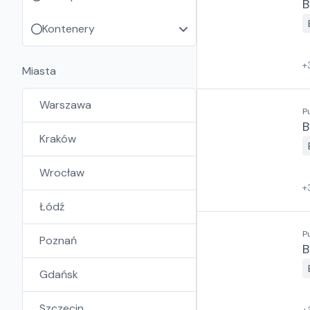
B
Kontenery
+
Miasta
Warszawa
P
B
Kraków
Wrocław
+
Łódź
P
Poznań
B
Gdańsk
Szczecin