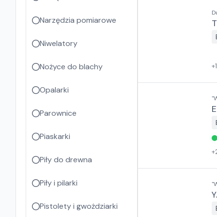
D
Narzędzia pomiarowe
T
Niwelatory
Nożyce do blachy
+
Opalarki
"
E
Parownice
Piaskarki
+
Piły do drewna
Piły i pilarki
"
Y
Pistolety i gwożdziarki