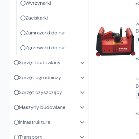
Wyrzynarki
+
Zaciskarki
W
B
Zamrażarki do rur
Zgrzewarki do rur
+
Sprzęt budowlany
Sprzęt ogrodniczy
K
B
Sprzęt czyszczący
Maszyny budowlane
+
Infrastruktura
K
Transport