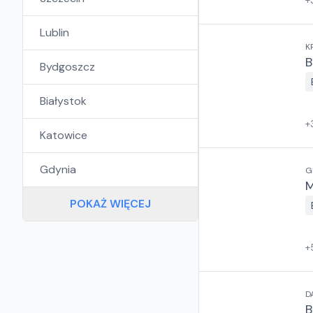
+
Lublin
K
B
Bydgoszcz
Białystok
+
Katowice
Gdynia
G
M
POKAŻ WIĘCEJ
+
D
B