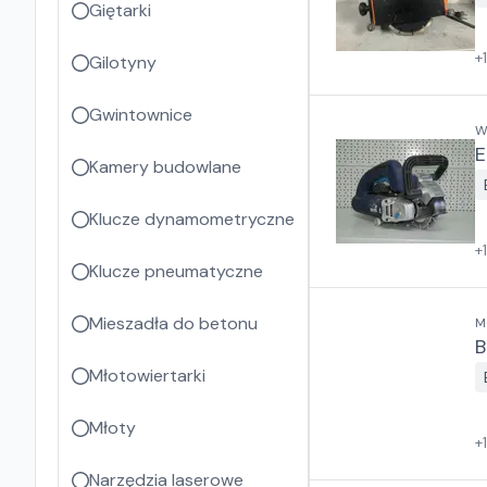
Giętarki
+
Gilotyny
Gwintownice
W
E
Kamery budowlane
Klucze dynamometryczne
+
Klucze pneumatyczne
Mieszadła do betonu
M
B
Młotowiertarki
Młoty
+
Narzędzia laserowe