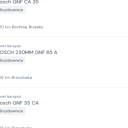
osch GNF CA 35
Bruzdownice
30
km
Bochnia, Brzesko
unkt Narzędzi
OSCH 230MM GNF 65 A
Bruzdownice
36
km
Brzozówka
unkt Narzędzi
osch GNF 35 CA
Bruzdownice