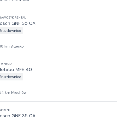
36
km
Brzozówka
RAWCZYK RENTAL
osch GNF 35 CA
Bruzdownice
38
km
Brzesko
RYFBUD
etabo MFE 40
Bruzdownice
54
km
Miechów
APRENT
osch GNF 35 CA