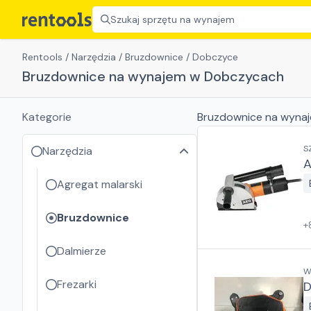
Szukaj sprzętu na wynajem
Rentools
/
Narzędzia
/
Bruzdownice
/
Dobczyce
Bruzdownice na wynajem w Dobczycach
Kategorie
Bruzdownice
na wyna
S
Narzędzia
A
Agregat malarski
Bruzdownice
+
Dalmierze
W
Frezarki
D