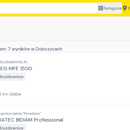
Kategorie
W
jem:
7
wyników
w Dobczycach
ZELIGARENTAL.PL
EG MFE 1500
Bruzdownice
8
km
Gdów
ypożyczalnia "Poradzisz"
IATEC BIDIAM Professional
Bruzdownice