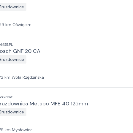
Bruzdownice
59
km
Oświęcim
AMSE.PL
osch GNF 20 CA
Bruzdownice
72
km
Wola Rzędzińska
erkrent
ruzdownica Metabo MFE 40 125mm
Bruzdownice
79
km
Mysłowice