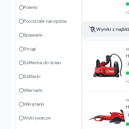
Polerki
+
Pozostałe narzędzia
Wyniki z najbli
Spawarki
Strugi
P
H
Szlifierka do ścian
Szlifierki
+
Wiertarki
P
Wkrętarki
H
Wykrywacze