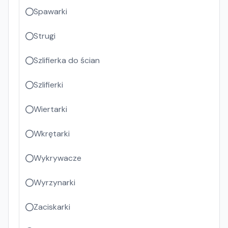
Spawarki
Strugi
Szlifierka do ścian
Szlifierki
Wiertarki
Wkrętarki
Wykrywacze
Wyrzynarki
Zaciskarki