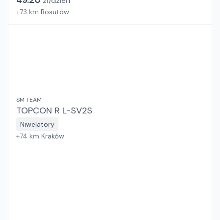
49.20
zł/
dzień
+
73
km
Bosutów
SM TEAM
TOPCON R L-SV2S
Niwelatory
+
74
km
Kraków