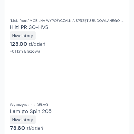
"MobiRent" MOBILNA WYPOŻYCZALNIA SPRZĘTU BUDOWLANEGO I
OGRODOWEGO Jaroslaw Rybka
Hilti PR 30-HVS
Niwelatory
123.00
zł/
dzień
+
81
km
Błażowa
Wypożyczalnia DELAG
Lamigo Spin 205
Niwelatory
73.80
zł/
dzień