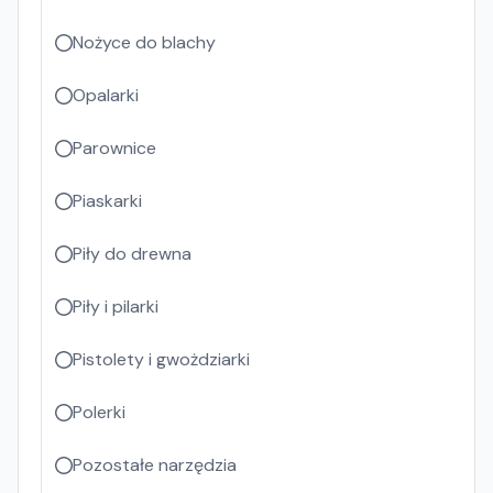
Nożyce do blachy
Opalarki
Parownice
Piaskarki
Piły do drewna
Piły i pilarki
Pistolety i gwożdziarki
Polerki
Pozostałe narzędzia