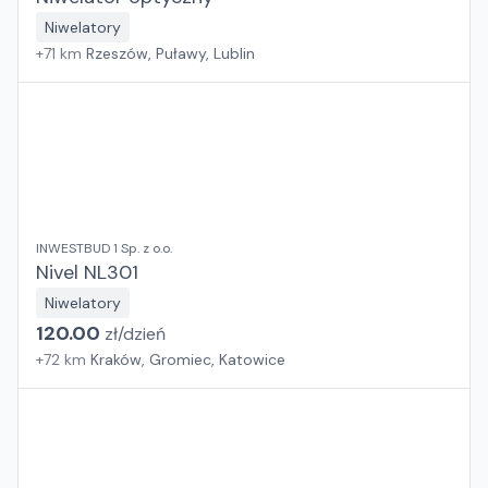
Niwelatory
+
71
km
Rzeszów, Puławy, Lublin
INWESTBUD 1 Sp. z o.o.
Nivel NL301
Niwelatory
120.00
zł/
dzień
+
72
km
Kraków, Gromiec, Katowice