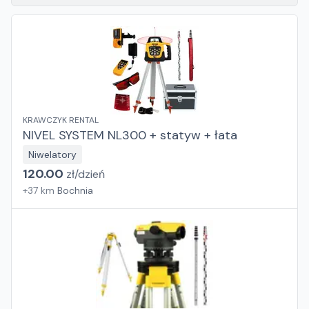
KRAWCZYK RENTAL
NIVEL SYSTEM NL300 + statyw + łata
Niwelatory
120.00
zł/
dzień
+
37
km
Bochnia