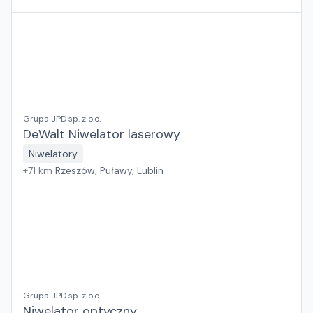
Grupa JPD sp. z o.o.
DeWalt Niwelator laserowy
Niwelatory
+
71
km
Rzeszów, Puławy, Lublin
Grupa JPD sp. z o.o.
Niwelator optyczny