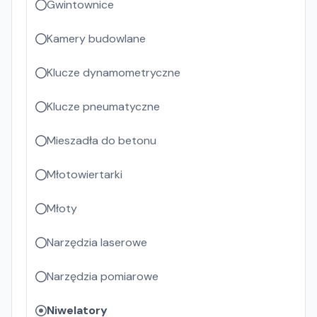
Gwintownice
Kamery budowlane
Klucze dynamometryczne
Klucze pneumatyczne
Mieszadła do betonu
Młotowiertarki
Młoty
Narzędzia laserowe
Narzędzia pomiarowe
Niwelatory