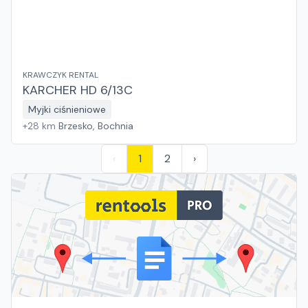
KRAWCZYK RENTAL
KARCHER HD 6/13C
Myjki ciśnieniowe
+
28
km
Brzesko, Bochnia
‹
1
2
›