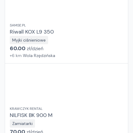
SAMSE.PL
Riwall KOX L9 350
Myjki ciśnieniowe
60.00
zł/
dzień
+
6
km
Wola Rzędzińska
KRAWCZYK RENTAL
NILFISK BK 900 M
Zamiatarki
70.00
zł/
dzień