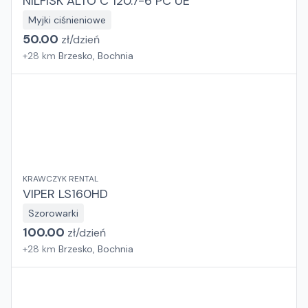
NILFISK ALTO C 120.7-6 PC UE
Myjki ciśnieniowe
50.00
zł/
dzień
+
28
km
Brzesko, Bochnia
KRAWCZYK RENTAL
VIPER LS160HD
Szorowarki
100.00
zł/
dzień
+
28
km
Brzesko, Bochnia