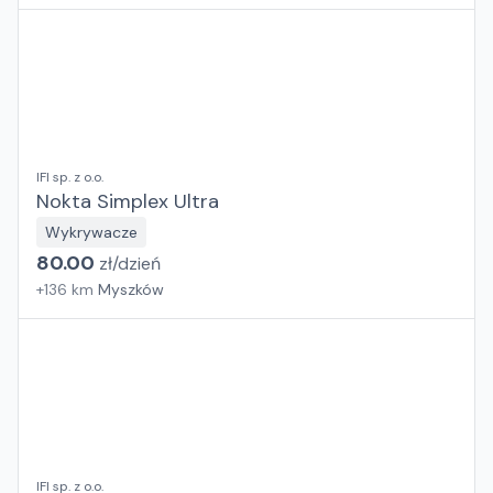
IFI sp. z o.o.
Nokta Simplex Ultra
Wykrywacze
80.00
zł/
dzień
+
136
km
Myszków
IFI sp. z o.o.