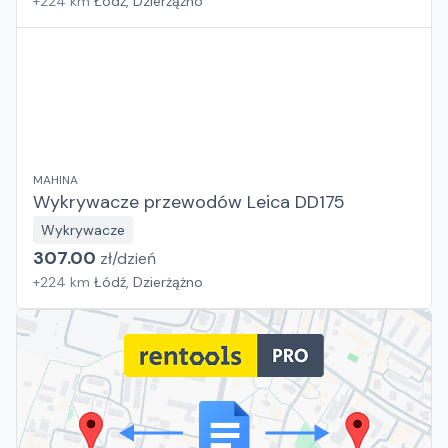
+
224
km
Łódź, Dzierżążno
MAHINA
Wykrywacze przewodów Leica DD175
Wykrywacze
307.00
zł/
dzień
+
224
km
Łódź, Dzierżążno