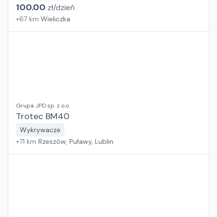
100.00
zł/
dzień
+
67
km
Wieliczka
Grupa JPD sp. z o.o.
Trotec BM40
Wykrywacze
+
71
km
Rzeszów, Puławy, Lublin