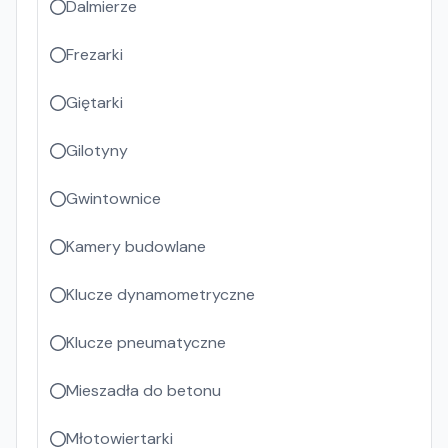
Dalmierze
Frezarki
Giętarki
Gilotyny
Gwintownice
Kamery budowlane
Klucze dynamometryczne
Klucze pneumatyczne
Mieszadła do betonu
Młotowiertarki