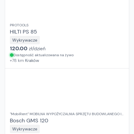
PROTOOLS
HILTI PS 85
Wykrywacze
120.00
zł/
dzień
Dostępność aktualizowana na żywo
+
78
km
Kraków
"MobiRent" MOBILNA WYPOŻYCZALNIA SPRZĘTU BUDOWLANEGO I
OGRODOWEGO Jaroslaw Rybka
Bosch GMS 120
Wykrywacze