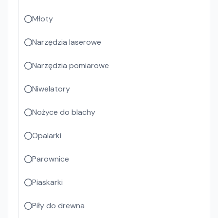
Młoty
Narzędzia laserowe
Narzędzia pomiarowe
Niwelatory
Nożyce do blachy
Opalarki
Parownice
Piaskarki
Piły do drewna