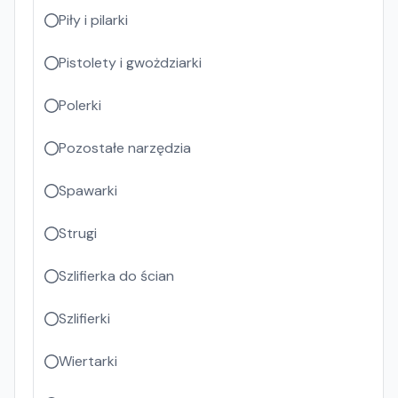
Piły i pilarki
Pistolety i gwożdziarki
Polerki
Pozostałe narzędzia
Spawarki
Strugi
Szlifierka do ścian
Szlifierki
Wiertarki